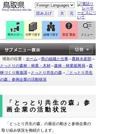
こ
の
ペ
読み上げ
大
元
ー
ジ
を
翻
訳
県外の方へ
分野で探す
組織で探す
防災 緊急
メニュー
す
る
現在の位置：
ホーム
県の組織と仕事
農林水産部
とっとりの森林・林業・木材
森林・林業振興局
森
林づくり推進課
とっとり共生の森
「とっとり共生
の森」参画企業の活動状況
「とっとり共生の森」参
画企業の活動状況
「とっとり共生の森」の最近の動きと参画企業の
取り組み状況を御紹介します。