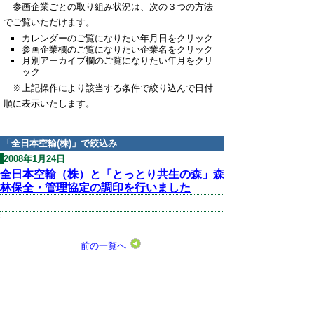
参画企業ごとの取り組み状況は、次の３つの方法
でご覧いただけます。
カレンダーのご覧になりたい年月日をクリック
参画企業欄のご覧になりたい企業名をクリック
月別アーカイブ欄のご覧になりたい年月をクリ
ック
※上記操作により該当する条件で絞り込んで日付
順に表示いたします。
「
全日本空輸(株)
」で絞込み
2008年1月24日
全日本空輸（株）と「とっとり共生の森」森
林保全・管理協定の調印を行いました
:
前の一覧へ
▲ページ上部に戻る
と
個人情報保護
|
リンクについて
|
著作権に
り
ついて
|
アクセシビリティ