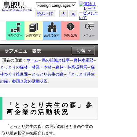
こ
の
ペ
読み上げ
大
元
ー
ジ
を
翻
訳
県外の方へ
分野で探す
組織で探す
防災 緊急
メニュー
す
る
現在の位置：
ホーム
県の組織と仕事
農林水産部
とっとりの森林・林業・木材
森林・林業振興局
森
林づくり推進課
とっとり共生の森
「とっとり共生
の森」参画企業の活動状況
「とっとり共生の森」参
画企業の活動状況
「とっとり共生の森」の最近の動きと参画企業の
取り組み状況を御紹介します。