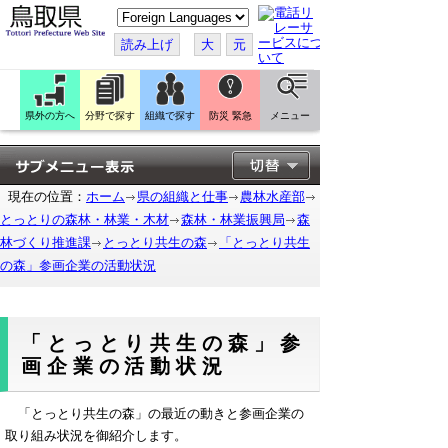
こ
の
ペ
読み上げ
大
元
ー
ジ
を
翻
訳
県外の方へ
分野で探す
組織で探す
防災 緊急
メニュー
す
る
現在の位置：
ホーム
県の組織と仕事
農林水産部
とっとりの森林・林業・木材
森林・林業振興局
森
林づくり推進課
とっとり共生の森
「とっとり共生
の森」参画企業の活動状況
「とっとり共生の森」参
画企業の活動状況
「とっとり共生の森」の最近の動きと参画企業の
取り組み状況を御紹介します。