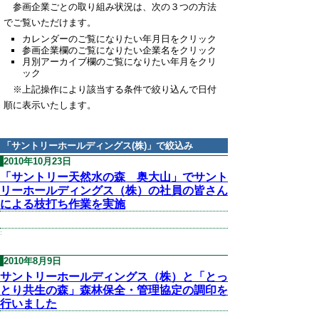
参画企業ごとの取り組み状況は、次の３つの方法
でご覧いただけます。
カレンダーのご覧になりたい年月日をクリック
参画企業欄のご覧になりたい企業名をクリック
月別アーカイブ欄のご覧になりたい年月をクリ
ック
※上記操作により該当する条件で絞り込んで日付
順に表示いたします。
「
サントリーホールディングス(株)
」で絞込み
2010年10月23日
「サントリー天然水の森 奥大山」でサント
リーホールディングス（株）の社員の皆さん
による枝打ち作業を実施
:
2010年8月9日
サントリーホールディングス（株）と「とっ
とり共生の森」森林保全・管理協定の調印を
行いました