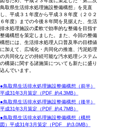
図るため、平成２３年度に策定した「第二次
鳥取県生活排水処理施設整備構想」を見直
し、平成３１年度から平成３８年度（２０２
６年度）までの今後８年間を見据えた、生活
排水処理施設の柔軟で効率的な整備を目指す
整備構想を策定しました。また、今回の整備
構想には、生活排水処理人口普及率の目標値
に加えて、広域化・共同化の推進、汚泥処理
の共同化などの持続可能な汚水処理システム
の構築に関する諸施策についても新たに盛り
込んでいます。
●鳥取県生活排水処理施設整備構想（前半）
平成31年3月策定（PDF 約4.3MB）
●鳥取県生活排水処理施設整備構想（後半）
平成31年3月策定（PDF 約4.7MB）
●鳥取県生活排水処理施設整備構想（構想
図）平成31年3月策定（PDF 約3.0MB）