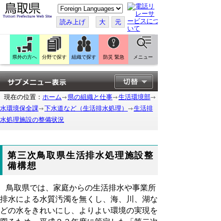
こ
の
ペ
読み上げ
大
元
ー
ジ
を
翻
訳
県外の方へ
分野で探す
組織で探す
防災 緊急
メニュー
す
る
現在の位置：
ホーム
県の組織と仕事
生活環境部
水環境保全課
下水道など（生活排水処理）
生活排
水処理施設の整備状況
第三次鳥取県生活排水処理施設整
備構想
鳥取県では、家庭からの生活排水や事業所
排水による水質汚濁を無くし、海、川、湖な
どの水をきれいにし、よりよい環境の実現を