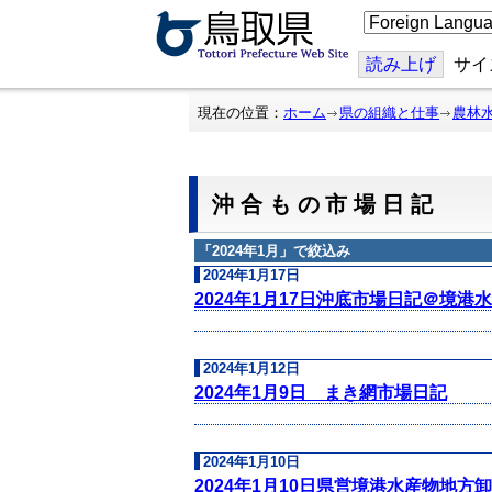
こ
の
ペ
ー
読み上げ
サイ
ジ
を
翻
現在の位置：
ホーム
県の組織と仕事
農林
訳
す
る
沖合もの市場日記
「
2024年1月
」で絞込み
2024年1月17日
2024年1月17日沖底市場日記＠境港
2024年1月12日
2024年1月9日 まき網市場日記
2024年1月10日
2024年1月10日県営境港水産物地方