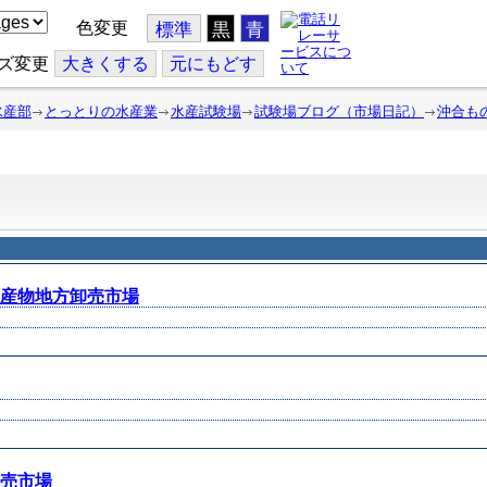
色変更
標準
黒
青
ズ変更
大
きくする
元
にもどす
水産部
とっとりの水産業
水産試験場
試験場ブログ（市場日記）
沖合も
水産物地方卸売市場
卸売市場