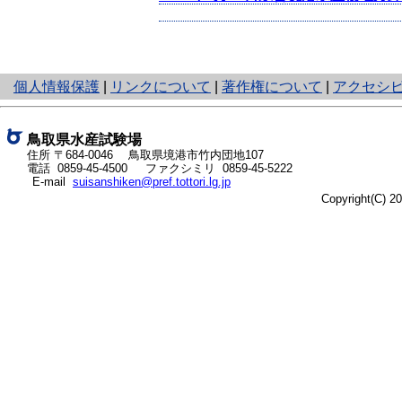
と
個人情報保護
|
リンクについて
|
著作権について
|
アクセシ
り
ネ
ッ
鳥取県水産試験場
ト
住所 〒684-0046
鳥取県境港市竹内団地107
電話
0859-45-4500
ファクシミリ 0859-45-5222
へ
E-mail
suisanshiken@pref.tottori.lg.jp
の
Copyright(C) 