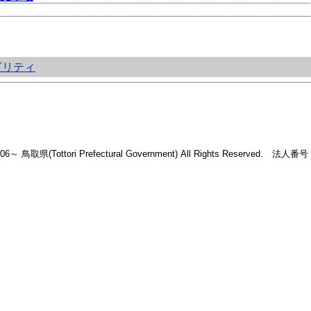
ビリティ
2006～ 鳥取県(Tottori Prefectural Government) All Rights Reserved. 法人番号