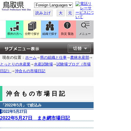
こ
の
ペ
読み上げ
大
元
ー
ジ
を
翻
訳
県外の方へ
分野で探す
組織で探す
防災 緊急
メニュー
す
る
現在の位置：
ホーム
県の組織と仕事
農林水産部
とっとりの水産業
水産試験場
試験場ブログ（市場
日記）
沖合もの市場日記
沖合もの市場日記
「
2022年5月
」で絞込み
2022年5月27日
2022年5月27日 まき網市場日記