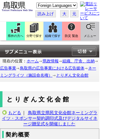
こ
の
ペ
読み上げ
大
元
ー
ジ
を
翻
訳
県外の方へ
分野で探す
組織で探す
防災 緊急
メニュー
す
る
現在の位置：
ホーム
県政情報
組織、庁舎、出納
広告事業
鳥取県の広告事業における広告媒体
ネー
ミングライツ（施設命名権）
とりぎん文化会館
とりぎん文化会館
もどる
｜
鳥取県立県民文化会館ネーミングラ
イツ・スポンサー契約調印式及びデジタルサイネ
ージ贈呈式を開催しました
契約概要