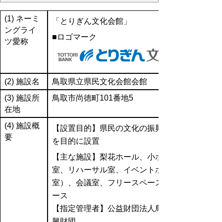
(1) ネーミ
「とりぎん文化会館」
ングライ
■ロゴマーク
ツ愛称
(2) 施設名
鳥取県立県民文化会館会館
(3) 施設所
鳥取市尚徳町101番地5
在地
(4) 施設概
【設置目的】県民の文化の振興を図ること
要
を目的に設置
【主な施設】
梨花ホール、小ホール、練習
室、リハーサル室、イベントホール（展示
室）、会議室、フリースペース、屋外スペ
ース
【指定管理者】
公益財団法人鳥取県文化振
興財団