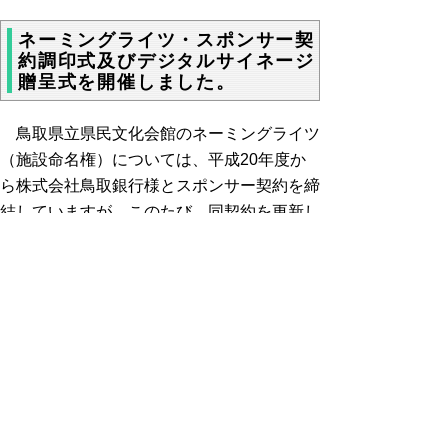
ネーミングライツ・スポンサー契
約調印式及びデジタルサイネージ
贈呈式を開催しました。
鳥取県立県民文化会館のネーミングライツ
（施設命名権）については、平成20年度か
ら株式会社鳥取銀行様とスポンサー契約を締
結していますが、このたび、同契約を更新し
調印式を開催しました。
また、契約更新に際して、地域における文
化芸術振興の情報発信を支援することを目的
として、鳥取銀行様からとりぎん文化会館へ
デジタルサイネージ１台を寄贈いただいたこ
とから、贈呈式を併せて開催しました。
開催状況詳細リンク
https://www.pref.tottori.lg.jp/309898.htm