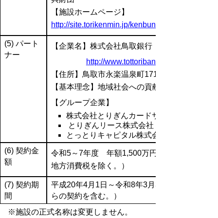
【施設ホームページ】
http://site.torikenmin.jp/kenbun/
(5) パート
【企業名】
株式会社鳥取銀行
ナー
http://www.tottoribank.co.jp/
【住所】
鳥取市永楽温泉町171番地
【基本理念】
地域社会への貢献と健全経営
【グループ企業】
株式会社とりぎんカードサービス
とりぎんリース株式会社
とっとりキャピタル株式会社
(6) 契約金
令和5～7年度 年額1,500万円（消費税及び
額
地方消費税を除く。）
(7) 契約期
平成20年4月1日～令和8年3月31日（当初か
間
らの契約を含む。）
※施設の正式名称は変更しません。