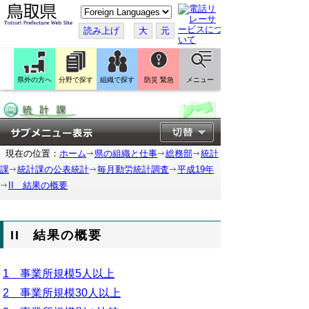
こ
の
ペ
読み上げ
大
元
ー
ジ
を
翻
訳
県外の方へ
分野で探す
組織で探す
防災 緊急
メニュー
す
る
現在の位置：
ホーム
県の組織と仕事
総務部
統計
課
統計課の公表統計
毎月勤労統計調査
平成19年
II 結果の概要
II 結果の概要
1 事業所規模5人以上
2 事業所規模30人以上