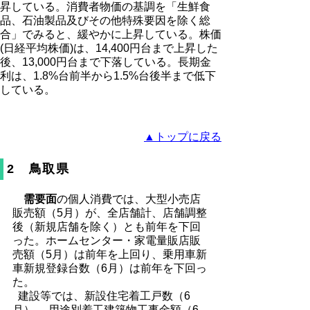
昇している。消費者物価の基調を「生鮮食
品、石油製品及びその他特殊要因を除く総
合」でみると、緩やかに上昇している。株価
(日経平均株価)は、14,400円台まで上昇した
後、13,000円台まで下落している。長期金
利は、1.8%台前半から1.5%台後半まで低下
している。
▲トップに戻る
2 鳥取県
需要面
の個人消費では、大型小売店
販売額（5月）が、全店舗計、店舗調整
後（新規店舗を除く）とも前年を下回
った。ホームセンター・家電量販店販
売額（5月）は前年を上回り、乗用車新
車新規登録台数（6月）は前年を下回っ
た。
建設等では、新設住宅着工戸数（6
月） 、用途別着工建築物工事金額（6