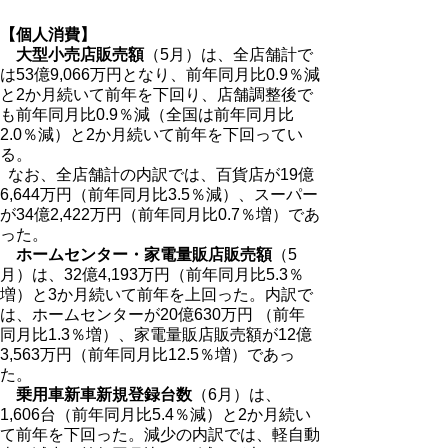
【個人消費】
大型小売店販売額
（5月）は、全店舗計で
は53億9,066万円となり、前年同月比0.9％減
と2か月続いて前年を下回り、店舗調整後で
も前年同月比0.9％減（全国は前年同月比
2.0％減）と2か月続いて前年を下回ってい
る。
なお、全店舗計の内訳では、百貨店が19億
6,644万円（前年同月比3.5％減）、スーパー
が34億2,422万円（前年同月比0.7％増）であ
った。
ホームセンター・家電量販店販売額
（5
月）は、32億4,193万円（前年同月比5.3％
増）と3か月続いて前年を上回った。内訳で
は、ホームセンターが20億630万円 （前年
同月比1.3％増）、家電量販店販売額が12億
3,563万円（前年同月比12.5％増）であっ
た。
乗用車新車新規登録台数
（6月）は、
1,606台（前年同月比5.4％減）と2か月続い
て前年を下回った。減少の内訳では、軽自動