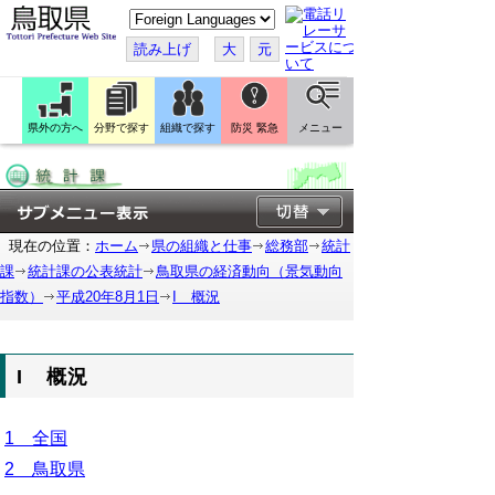
こ
の
ペ
読み上げ
大
元
ー
ジ
を
翻
訳
県外の方へ
分野で探す
組織で探す
防災 緊急
メニュー
す
る
現在の位置：
ホーム
県の組織と仕事
総務部
統計
課
統計課の公表統計
鳥取県の経済動向（景気動向
指数）
平成20年8月1日
I 概況
I 概況
1 全国
2 鳥取県