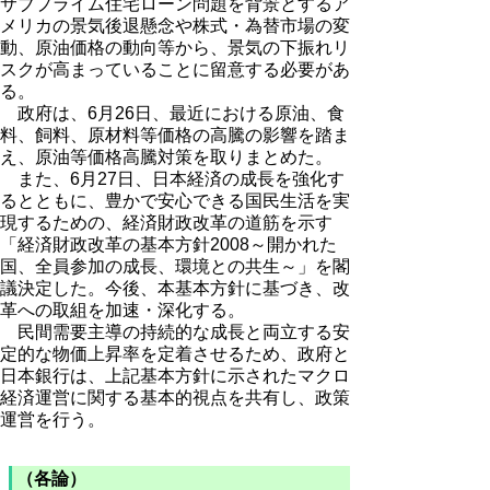
サブプライム住宅ローン問題を背景とするア
メリカの景気後退懸念や株式・為替市場の変
動、原油価格の動向等から、景気の下振れリ
スクが高まっていることに留意する必要があ
る。
政府は、6月26日、最近における原油、食
料、飼料、原材料等価格の高騰の影響を踏ま
え、原油等価格高騰対策を取りまとめた。
また、6月27日、日本経済の成長を強化す
るとともに、豊かで安心できる国民生活を実
現するための、経済財政改革の道筋を示す
「経済財政改革の基本方針2008～開かれた
国、全員参加の成長、環境との共生～」を閣
議決定した。今後、本基本方針に基づき、改
革への取組を加速・深化する。
民間需要主導の持続的な成長と両立する安
定的な物価上昇率を定着させるため、政府と
日本銀行は、上記基本方針に示されたマクロ
経済運営に関する基本的視点を共有し、政策
運営を行う。
（各論）