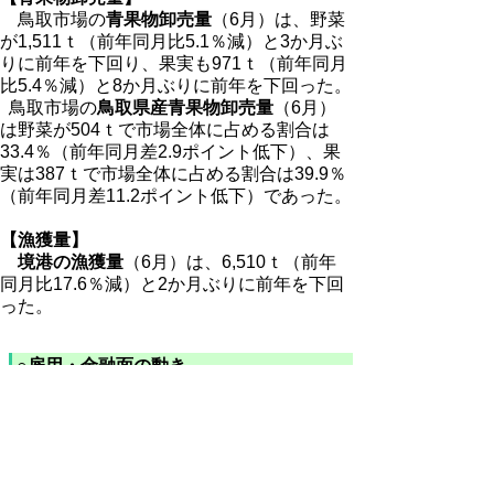
鳥取市場の
青果物卸売量
（6月）は、野菜
が1,511ｔ（前年同月比5.1％減）と3か月ぶ
りに前年を下回り、果実も971ｔ（前年同月
比5.4％減）と8か月ぶりに前年を下回った。
鳥取市場の
鳥取県産青果物卸売量
（6月）
は野菜が504ｔで市場全体に占める割合は
33.4％（前年同月差2.9ポイント低下）、果
実は387ｔで市場全体に占める割合は39.9％
（前年同月差11.2ポイント低下）であった。
【漁獲量】
境港の漁獲量
（6月）は、6,510ｔ（前年
同月比17.6％減）と2か月ぶりに前年を下回
った。
○雇用・金融面の動き
【雇用】
新規求人倍率
（6月）は、1.01倍（前月差
0.21ポイント低下、前年同月差0.20ポイント
低下）であった。なお、新規求人数（6月）
は、3,329人（前年同月比16.0％減）と9か月