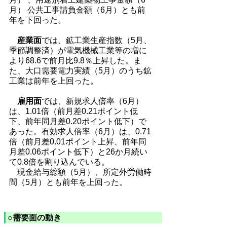
月） 公共工事請負金額（6月）とも前
年を下回った。
産業面
では、鉱工業生産指数（5月、
季節調整済）が電気機械工業等の増に
より68.6で前月比9.8％上昇した。ま
た、大口需要電力実績（5月）のうち鉱
工業は前年を上回った。
雇用面
では、新規求人倍率（6月）
は、1.01倍（前月差0.21ポイント低
下、前年同月差0.20ポイント低下）で
あった。有効求人倍率（6月）は、0.71
倍（前月差0.01ポイント上昇、前年同
月差0.06ポイント低下）と26か月続い
て0.8倍を割り込んでいる。
現金給与総額（5月）、所定外労働時
間（5月）とも前年を上回った。
○需要面の動き