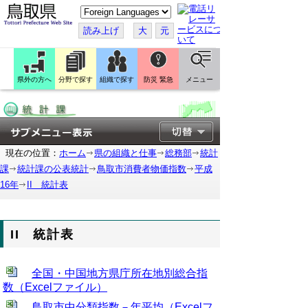
こ
の
ペ
読み上げ
大
元
ー
ジ
を
翻
訳
県外の方へ
分野で探す
組織で探す
防災 緊急
メニュー
す
る
現在の位置：
ホーム
県の組織と仕事
総務部
統計
課
統計課の公表統計
鳥取市消費者物価指数
平成
16年
II 統計表
II 統計表
全国・中国地方県庁所在地別総合指
数（Excelファイル）
鳥取市中分類指数－年平均（Excelフ