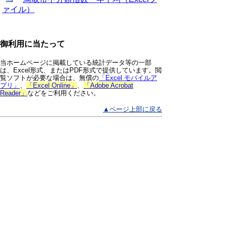
ァイル）
御利用に当たって
当ホームページに掲載している統計データ等の一部
は、Excel形式、またはPDF形式で提供しています。閲
覧ソフトが必要な場合は、無償の
「Excel モバイルア
プリ」
、
「Excel Online」
、
「Adobe Acrobat
Reader」
などをご利用ください。
▲ページ上部に戻る
と
個人情報保護
|
リンクについて
|
著作権に
り
ついて
|
アクセシビリティ
ネ
鳥取県 総務部 統計課
ッ
住所 〒680-8570
ト
鳥取県鳥取市東町1丁目220
電話
0857-26-7103
へ
ファクシミリ 0857-23-5033
の
E-mail
toukei@pref.tottori.lg.jp