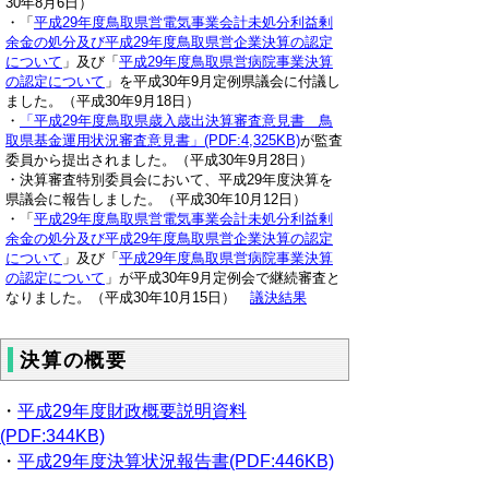
30年8月6日）
・「
平成29年度鳥取県営電気事業会計未処分利益剰
余金の処分及び平成29年度鳥取県営企業決算の認定
について
」及び「
平成29年度鳥取県営病院事業決算
の認定について
」を平成30年9月定例県議会に付議し
ました。（平成30年9月18日）
・
「平成29年度鳥取県歳入歳出決算審査意見書 鳥
取県基金運用状況審査意見書」(PDF:4,325KB)
が監査
委員から提出されました。（平成30年9月28日）
・決算審査特別委員会において、平成29年度決算を
県議会に報告しました。（平成30年10月12日）
・「
平成29年度鳥取県営電気事業会計未処分利益剰
余金の処分及び平成29年度鳥取県営企業決算の認定
について
」及び「
平成29年度鳥取県営病院事業決算
の認定について
」が平成30年9月定例会で継続審査と
なりました。（平成30年10月15日）
議決結果
決算の概要
・
平成29年度財政概要説明資料
(PDF:344KB)
・
平成29年度決算状況報告書(PDF:446KB)