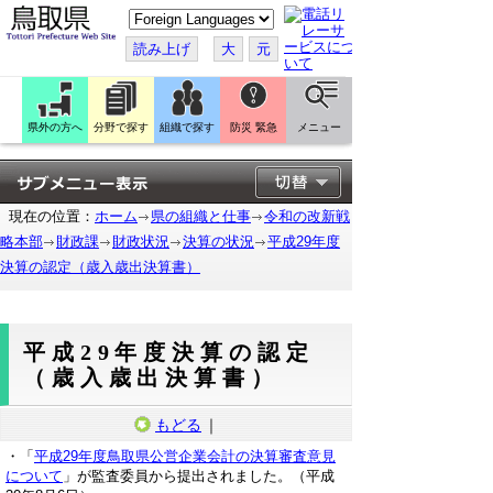
こ
の
ペ
読み上げ
大
元
ー
ジ
を
翻
訳
県外の方へ
分野で探す
組織で探す
防災 緊急
メニュー
す
る
現在の位置：
ホーム
県の組織と仕事
令和の改新戦
略本部
財政課
財政状況
決算の状況
平成29年度
決算の認定（歳入歳出決算書）
平成29年度決算の認定
（歳入歳出決算書）
もどる
｜
・「
平成29年度鳥取県公営企業会計の決算審査意見
について
」が監査委員から提出されました。（平成