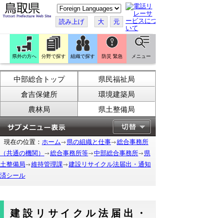
こ
の
ペ
読み上げ
大
元
ー
ジ
を
翻
訳
県外の方へ
分野で探す
組織で探す
防災 緊急
メニュー
す
る
中部総合トップ
県民福祉局
倉吉保健所
環境建築局
農林局
県土整備局
現在の位置：
ホーム
県の組織と仕事
総合事務所
（共通の機関）
総合事務所等
中部総合事務所
県
土整備局
維持管理課
建設リサイクル法届出・通知
済シール
建設リサイクル法届出・