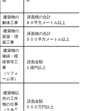
類
準
建築物の
床面積の合計
解体工事
８０平方メートル以上
建築物の
床面積の合計
新築・増
５００平方メートル以上
築工事
建築物の
修繕・模
様替等工
請負金額
事
１億円以上
（リフォ
ーム等）
建築物以
外の工作
請負金額
物の仕事
５００万円以上
（土木工