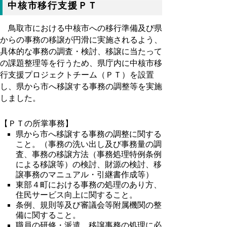
中核市移行支援ＰＴ
鳥取市における中核市への移行準備及び県
からの事務の移譲が円滑に実施されるよう、
具体的な事務の調査・検討、移譲に当たって
の課題整理等を行うため、県庁内に中核市移
行支援プロジェクトチーム（ＰＴ）を設置
し、県から市へ移譲する事務の調整等を実施
しました。
【ＰＴの所掌事務】
県から市へ移譲する事務の調整に関する
こと。（事務の洗い出し及び事務量の調
査、事務の移譲方法（事務処理特例条例
による移譲等）の検討、財源の検討、移
譲事務のマニュアル・引継書作成等）
東部４町における事務の処理のあり方、
住民サービス向上に関すること。
条例、規則等及び審議会等附属機関の整
備に関すること。
職員の研修・派遣、移譲事務の処理に必