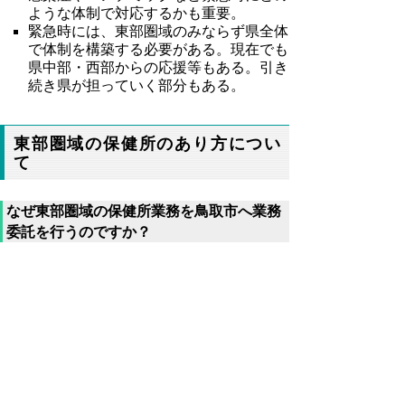
ような体制で対応するかも重要。
緊急時には、東部圏域のみならず県全体
で体制を構築する必要がある。現在でも
県中部・西部からの応援等もある。引き
続き県が担っていく部分もある。
東部圏域の保健所のあり方につい
て
なぜ東部圏域の保健所業務を鳥取市へ業務
委託を行うのですか？
鳥取市は平成30年4月に中核市への移行を
しましたが、中核市になると保健所を設置す
ることが法律により義務づけられます。
保健所には、医師、獣医師、保健師、薬剤
師など専門的な人材が必要ですが、県と市が
別々に保健所を設置するのではなく、これま
でどおり１市４町の業務を１つの保健所で行