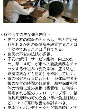
＜検討会での主な発言内容＞
専門人材の確保の面からも、県と市がそ
れぞれ２か所の保健所を設置することは
非効率であることは理解できる。
住民の不安の払拭が課題。
不安の解消、サービス維持・向上のた
め、県（４町）が市への委託業務をチェ
ックする仕組み（委託条項に盛り込む、
連携協約なども想定）を検討していく。
市の保健所設置に合わせ、身体障害者手
帳の交付の時間の短縮化、精神保健相談
等の情報伝達の連携（措置後、自宅等へ
帰宅される際のフォローアップ等）、補
装具判定時の町の立会い等の負担軽減な
どについて運用改善を検討すべき。
感染症やパンデミックなど緊急時にどの