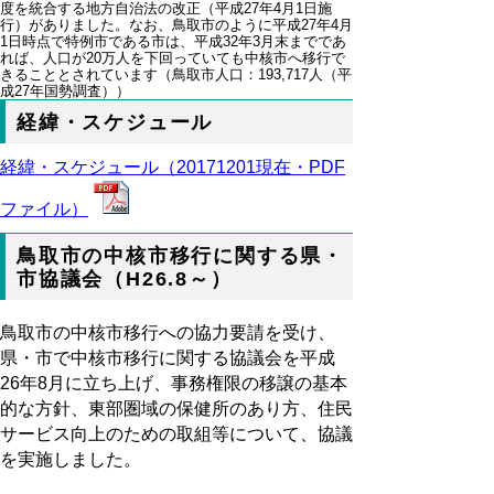
度を統合する地方自治法の改正（平成27年4月1日施
行）がありました。なお、鳥取市のように平成27年4月
1日時点で特例市である市は、平成32年3月末までであ
れば、人口が20万人を下回っていても中核市へ移行で
きることとされています（鳥取市人口：193,717人（平
成27年国勢調査））
経緯・スケジュール
経緯・スケジュール（20171201現在・PDF
ファイル）
鳥取市の中核市移行に関する県・
市協議会（H26.8～）
鳥取市の中核市移行への協力要請を受け、
県・市で中核市移行に関する協議会を平成
26年8月に立ち上げ、事務権限の移譲の基本
的な方針、東部圏域の保健所のあり方、住民
サービス向上のための取組等について、協議
を実施しました。