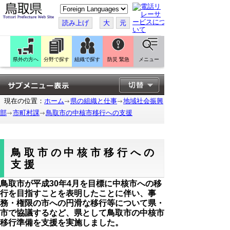
こ
の
ペ
読み上げ
大
元
ー
ジ
を
翻
訳
県外の方へ
分野で探す
組織で探す
防災 緊急
メニュー
す
る
現在の位置：
ホーム
県の組織と仕事
地域社会振興
部
市町村課
鳥取市の中核市移行への支援
鳥取市の中核市移行への
支援
鳥取市が平成30年4月を目標に中核市への移
行を目指すことを表明したことに伴い、事
務・権限の市への円滑な移行等について県・
市で協議するなど、県として鳥取市の中核市
移行準備を支援を実施しました。