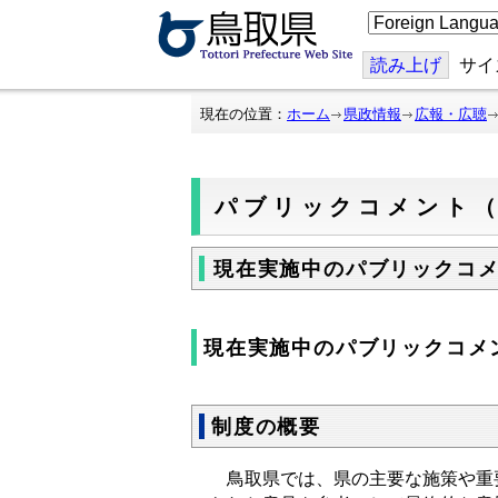
こ
の
ペ
ー
読み上げ
サイ
ジ
を
翻
現在の位置：
ホーム
県政情報
広報・広聴
訳
す
る
パブリックコメント
現在実施中のパブリックコ
現在実施中のパブリックコメ
制度の概要
鳥取県では、県の主要な施策や重要