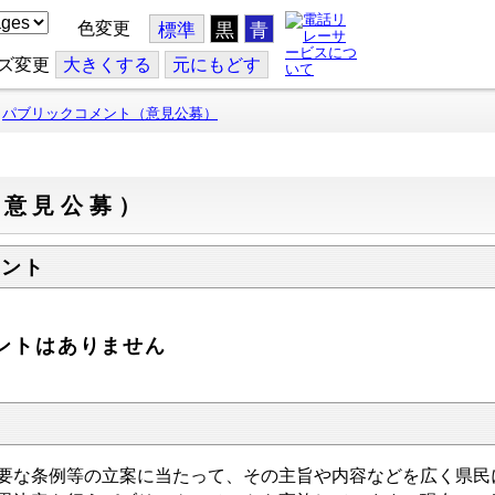
色変更
標準
黒
青
ズ変更
大
きくする
元
にもどす
パブリックコメント（意見公募）
（意見公募）
メント
ントはありません
な条例等の立案に当たって、その主旨や内容などを広く県民