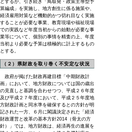
とするが、引き続き「鳥取発・政策主導型予
算編成」を実施し、地方創生に係る施策や、
経済雇用対策など機動的かつ切れ目なく実施
することが必要な事業、教育現場や福祉現場
での実践など年度当初からの始動が必要な事
業等について、個別の事情を精査の上、年度
当初より必要な予算は積極的に計上するもの
とする。
（２）県財政を取り巻く不安定な状況
政府が掲げた財政再建目標「中期財政計
画」において、地方財政については国の歳出
の見直しと基調を合わせつつ、平成２６年度
及び平成２７年度において、平成２５年度地
方財政計画と同水準を確保するとの方針が明
記された一方、６月に閣議決定された「経済
財政運営と改革の基本方針2014（骨太の方
針）」では、地方財政は、経済再生の進展を