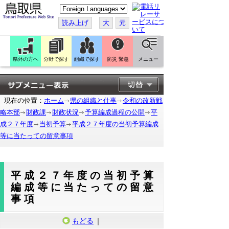
こ
の
ペ
読み上げ
大
元
ー
ジ
を
翻
訳
県外の方へ
分野で探す
組織で探す
防災 緊急
メニュー
す
る
現在の位置：
ホーム
県の組織と仕事
令和の改新戦
略本部
財政課
財政状況
予算編成過程の公開
平
成２７年度
当初予算
平成２７年度の当初予算編成
等に当たっての留意事項
平成２７年度の当初予算
編成等に当たっての留意
事項
もどる
｜