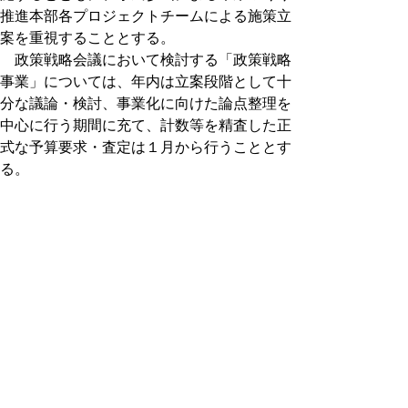
推進本部各プロジェクトチームによる施策立
案を重視することとする。
政策戦略会議において検討する「政策戦略
事業」については、年内は立案段階として十
分な議論・検討、事業化に向けた論点整理を
中心に行う期間に充て、計数等を精査した正
式な予算要求・査定は１月から行うこととす
る。
また、１月を「政策戦略事業」を中心とし
た予算編成に充てるため、これを除く「一般
事業」については先行して予算要求を行い、
原則として財政課において年内に計上案を整
理の上、１月初めに計上案をホームページで
公開することとする。
ただし、この「一般事業」計上案について
は、知事査定における最終決定までに所要の
調整を行う機会を設定する。
（２）予算編成過程の透明化