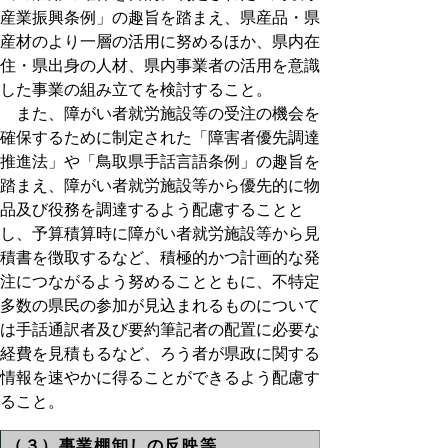
産業振興条例」の趣旨を踏まえ、県産品・県
産材のより一層の活用に努めるほか、県内在
住・県出身の人材、県内事業者の活用を意識
した事業の組み立てを検討すること。
また、障がい者就労施設等の受注の機会を
確保するために制定された「障害者優先調達
推進法」や「鳥取県手話言語条例」の趣旨を
踏まえ、障がい者就労施設等から優先的に物
品及び役務を調達するよう配慮することと
し、予算積算時に障がい者就労施設等から見
積書を徴取するなど、積極的かつ計画的な発
注につながるよう努めることともに、不特定
多数の県民の参加が見込まれるものについて
は手話通訳者及び要約筆記者の配置に必要な
経費を見積もるなど、ろう者が県政に関する
情報を速やかに得ることができるよう配慮す
ること。
（３）事業棚卸しの反映等