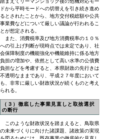
踏まえてリーマンショック後の危機対応モー
ドから平時モードへの切替えを引き続き進め
るとされたことから、地方交付税総額や公共
事業費などについて厳しい議論が行われるこ
とが想定される。
また、消費税率及び地方消費税率の１０％
への引上げ判断が現時点では未定であり、社
会保障制度の機能強化や機能維持に係る地方
負担の増加や、依然として高い水準の公債費
負担などを考慮すると、本県財政の先行きは
不透明なままであり、平成２７年度において
も、非常に厳しい財政状況が続くものと考え
られる。
（３）徹底した事業見直しと取捨選択
の断行
このような財政状況を踏まえると、鳥取県
の未来づくりに向けた諸課題、諸政策の実現
を図るためには、既存事業の徹底的な見直し