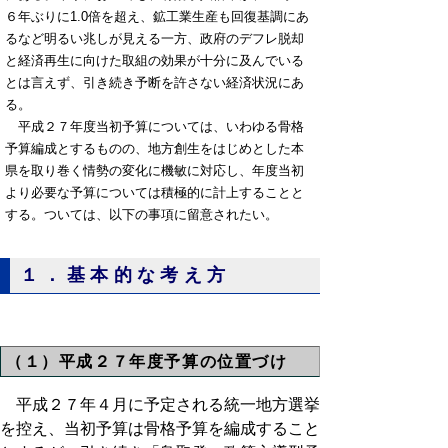
６年ぶりに1.0倍を超え、鉱工業生産も回復基調にあ
るなど明るい兆しが見える一方、政府のデフレ脱却
と経済再生に向けた取組の効果が十分に及んでいる
とは言えず、引き続き予断を許さない経済状況にあ
る。
平成２７年度当初予算については、いわゆる骨格
予算編成とするものの、地方創生をはじめとした本
県を取り巻く情勢の変化に機敏に対応し、年度当初
より必要な予算については積極的に計上することと
する。ついては、以下の事項に留意されたい。
１．基本的な考え方
（１）平成２７年度予算の位置づけ
平成２７年４月に予定される統一地方選挙
を控え、当初予算は骨格予算を編成すること