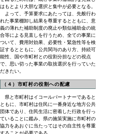
はもとより大胆な選択と集中が必要となる。
よって、予算要求にあたっては、先般行わ
れた事業棚卸し結果を尊重するとともに、意
義の薄れた補助制度の廃止や類似補助金の統
合等による見直しを行うため、全ての事業に
ついて、費用対効果、必要性・緊急性等を検
証するとともに、公共関与のあり方、持続可
能性、国や市町村との役割分担などの視点
で、思い切った事業の取捨選択を行っていた
だきたい。
（４）市町村の役割への配慮
県と市町村はイコールパートナーであると
ともに、市町村は住民に一番身近な地方公共
団体であり、住民生活に密着した行政を行っ
ていることに鑑み、県の施策実施に市町村の
協力をあおぐに当たってはその自主性を尊重
することが必要である。