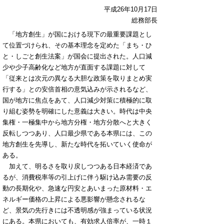
平成26年10月17日
総務部長
「地方創生」が国における現下の最重要課題とし
て位置づけられ、その基本理念を定めた「まち・ひ
と・しごと創生法案」が国会に提出された。人口減
少や少子高齢化など地方が直面する課題に対して
「従来とは次元の異なる大胆な政策を取りまとめ実
行する」との安倍首相の意気込みが示されるなど、
国が地方に焦点をあて、人口減少対策に積極的に取
り組む姿勢を明確にした意義は大きい。時代は中央
集権・一極集中から地方分権・地方分散へと大きく
反転しつつあり、人口最少県である本県には、この
地方創生を先導し、新たな時代を拓いていく使命が
ある。
加えて、明るさを取り戻しつつある日本経済であ
るが、消費税率等の引上げに伴う駆け込み需要の反
動の長期化や、急速な円安とあいまった原材料・エ
ネルギー価格の上昇による悪影響が懸念されるな
ど、景気の先行きには不透明感が強まっている状況
にある。本県においても、有効求人倍率が、一時１