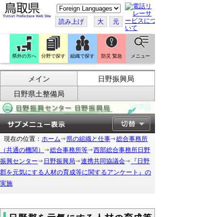
こ
の
ペ
読み上げ
大
元
ー
ジ
を
翻
訳
県外の方へ
分野で探す
組織で探す
防災 緊急
メニュー
す
る
メイン
日野振興局
日野県土整備局
現在の位置：
ホーム
県の組織と仕事
総合事務所
（共通の機関）
総合事務所等
西部総合事務所日野
振興センター
日野振興局
連携共同協議会
『日野
郡を元気にする人材の育成等に関するアンケート』の
実施