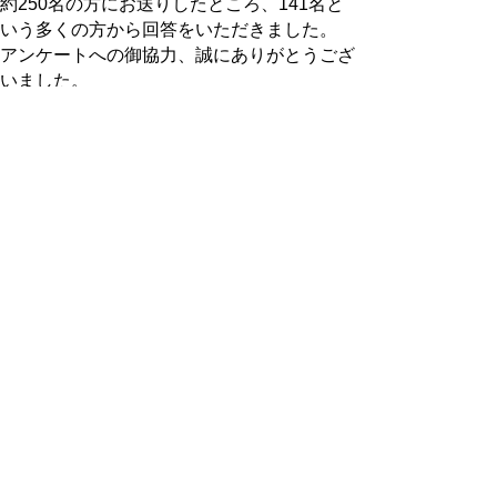
約250名の方にお送りしたところ、141名と
いう多くの方から回答をいただきました。
アンケートへの御協力、誠にありがとうござ
いました。
本アンケートの集計結果は、『
日野高校と地
域の未来を考えるフォーラム
』（平成25年
11月16日（土）開催）において報告しまし
た。
アンケート様式、集計結果
○
アンケート様式
（ＰＤＦファイル：247Ｋ
Ｂ）
○
アンケート集計結果
（ＰＤＦファイル：
359ＫＢ）
▲ページ上部に戻る