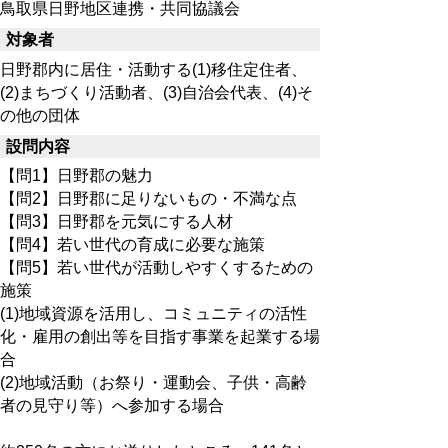
鳥取県日野地区連携・共同協議会
対象者
日野郡内に居住・活動する(1)移住定住者、
(2)まちづくり活動者、(3)自治会代表、(4)そ
の他の団体
設問内容
【問1】日野郡の魅力
【問2】日野郡に足りないもの・不満な点
【問3】日野郡を元気にする人材
【問4】若い世代の育成に必要な施策
【問5】若い世代が活動しやすくするための
施策
(1)地域資源を活用し、コミュニティの活性
化・雇用の創出等を目指す事業を起業する場
合
(2)地域活動（お祭り・運動会、子供・高齢
者の見守り等）へ参加する場合