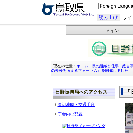
こ
の
ペ
ー
読み上げ
サイ
ジ
を
翻
メイン
訳
す
る
現在の位置：
ホーム
県の組織と仕事
総合
の未来を考えるフォーラム』を開催しました
『
日野振興局へのアクセス
周辺地図・交通手段
庁舎内の配置