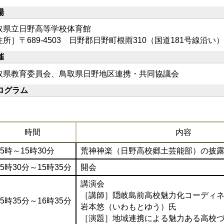
場
取県立日野高等学校体育館
所］〒689-4503 日野郡日野町根雨310（国道181号線沿い）
催
取県教育委員会、鳥取県日野地区連携・共同協議会
ログラム
時間
内容
5時～15時30分
荒神神楽（日野高校郷土芸能部）の披
5時30分～15時35分
開会
講演会
［講師］隠岐島前高校魅力化コーディ
5時35分～16時35分
岩本悠（いわもとゆう）氏
［演題］地域連携による魅力ある高校