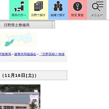
県外の方へ
分野で探す
組織で探す
防災 緊急
メニュー
日野県土整備局
野振興局
連携共同協議会
『日野高校と地域
1月16日(土)）