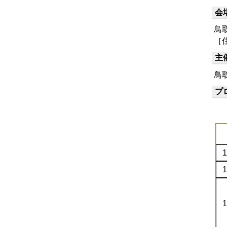
会
鳥
［住
主
鳥
プ
1
1
1