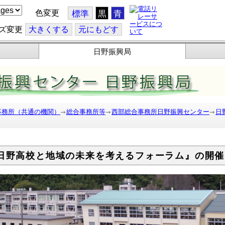
色変更
標準
黒
青
ズ変更
大
きくする
元
にもどす
日野振興局
事務所（共通の機関）
総合事務所等
西部総合事務所日野振興センター
日
日野高校と地域の未来を考えるフォーラム』の開催（1