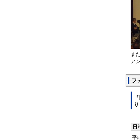
ま
ア
フ
『
り
日
平成