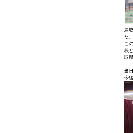
鳥
た
こ
校
取
当
今