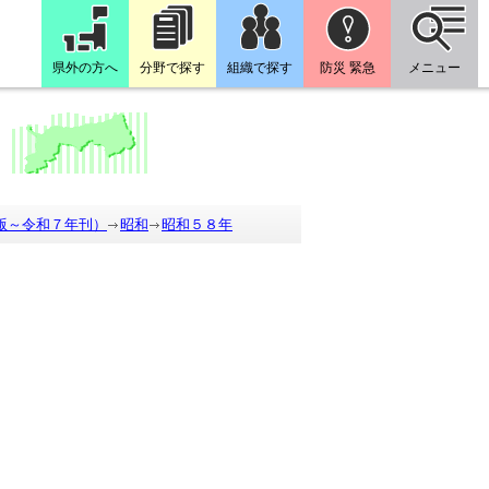
県外の方へ
分野で探す
組織で探す
防災 緊急
メニュー
版～令和７年刊）
昭和
昭和５８年