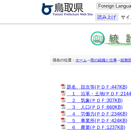
こ
の
ペ
ー
読み上げ
サイ
ジ
を
翻
訳
す
る
現在の位置：
ホーム
県の組織と仕事
総務
題名、目次等(ＰＤＦ:447KB)
１ 沿革・土地(ＰＤＦ:2144
２ 気象(ＰＤＦ:307KB)
３ 人口(ＰＤＦ:660KB)
４ 労働力(ＰＤＦ:234KB)
５ 事業所(ＰＤＦ:424KB)
６ 農業(ＰＤＦ:1237KB)