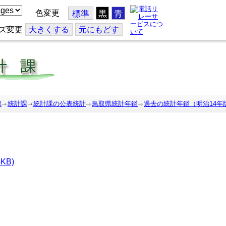
色変更
標準
黒
青
ズ変更
大
きくする
元
にもどす
部
統計課
統計課の公表統計
鳥取県統計年鑑
過去の統計年鑑（明治14年
KB)