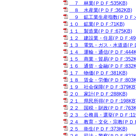
７ 林業(ＰＤＦ:535KB)
８ 水産業(ＰＤＦ:362KB)
９ 鉱工業生産指数(ＰＤＦ:41
１０ 鉱業(ＰＤＦ:71KB)
１１ 製造業(ＰＤＦ:675KB)
１２ 建設業・住居(ＰＤＦ:490
１３ 電気・ガス・水道道(ＰＤＦ
１４ 運輸・通信(ＰＤＦ:444K
１５ 商業・貿易(ＰＤＦ:352K
１６ 通貨・金融(ＰＤＦ:832K
１７ 物価(ＰＤＦ:381KB)
１８ 賃金・労働(ＰＤＦ:803K
１９ 社会保障(ＰＤＦ:379KB
２０ 家計(ＰＤＦ:288KB)
２１ 県民所得(ＰＤＦ:198KB
２２ 国税・財政(ＰＤＦ:763K
２３ 公務員・選挙(ＰＤＦ:119
２４ 教育・文化・宗教(ＰＤＦ:
２５ 衛生(ＰＤＦ:373KB)
２６ 司法・警察(ＰＤＦ:822K