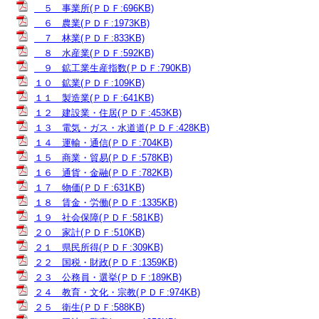
５ 事業所(ＰＤＦ:696KB)
６ 農業(ＰＤＦ:1973KB)
７ 林業(ＰＤＦ:833KB)
８ 水産業(ＰＤＦ:592KB)
９ 鉱工業生産指数(ＰＤＦ:790KB)
１０ 鉱業(ＰＤＦ:109KB)
１１ 製造業(ＰＤＦ:641KB)
１２ 建設業・住居(ＰＤＦ:453KB)
１３ 電気・ガス・水道道(ＰＤＦ:428KB)
１４ 運輸・通信(ＰＤＦ:704KB)
１５ 商業・貿易(ＰＤＦ:578KB)
１６ 通貨・金融(ＰＤＦ:782KB)
１７ 物価(ＰＤＦ:631KB)
１８ 賃金・労働(ＰＤＦ:1335KB)
１９ 社会保障(ＰＤＦ:581KB)
２０ 家計(ＰＤＦ:510KB)
２１ 県民所得(ＰＤＦ:309KB)
２２ 国税・財政(ＰＤＦ:1359KB)
２３ 公務員・選挙(ＰＤＦ:189KB)
２４ 教育・文化・宗教(ＰＤＦ:974KB)
２５ 衛生(ＰＤＦ:588KB)