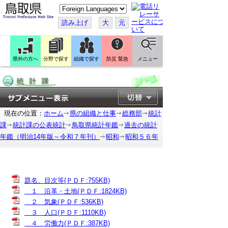
こ
の
ペ
読み上げ
大
元
ー
ジ
を
翻
訳
県外の方へ
分野で探す
組織で探す
防災 緊急
メニュー
す
る
現在の位置：
ホーム
県の組織と仕事
総務部
統計
課
統計課の公表統計
鳥取県統計年鑑
過去の統計
年鑑（明治14年版～令和７年刊）
昭和
昭和５６年
題名、目次等(ＰＤＦ:755KB)
１ 沿革・土地(ＰＤＦ:1824KB)
２ 気象(ＰＤＦ:536KB)
３ 人口(ＰＤＦ:1110KB)
４ 労働力(ＰＤＦ:387KB)