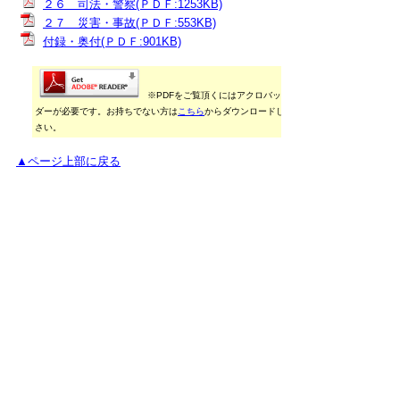
２６ 司法・警察(ＰＤＦ:1253KB)
２７ 災害・事故(ＰＤＦ:553KB)
付録・奥付(ＰＤＦ:901KB)
※PDFをご覧頂くにはアクロバットリー
ダーが必要です。お持ちでない方は
こちら
からダウンロードしてくだ
さい。
▲ページ上部に戻る
御利用に当たって
当ホームページに掲載している統計データ等の一部
は、Excel形式、またはPDF形式で提供しています。閲
覧ソフトが必要な場合は、無償の
「Excel モバイルア
プリ」
、
「Excel Online」
、
「Adobe Acrobat
Reader」
などをご利用ください。
▲ページ上部に戻る
と
個人情報保護
|
リンクについて
|
著作権に
り
ついて
|
アクセシビリティ