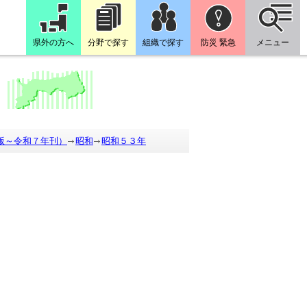
県外の方へ
分野で探す
組織で探す
防災 緊急
メニュー
版～令和７年刊）
昭和
昭和５３年