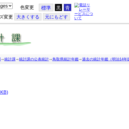
色変更
標準
黒
青
ズ変更
大
きくする
元
にもどす
部
統計課
統計課の公表統計
鳥取県統計年鑑
過去の統計年鑑（明治14年
KB)