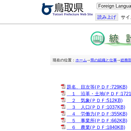
こ
の
ペ
ー
読み上げ
サイ
ジ
を
翻
訳
す
る
現在の位置：
ホーム
県の組織と仕事
総務
題名、目次等(ＰＤＦ:729KB)
１ 沿革・土地(ＰＤＦ:1721
２ 気象(ＰＤＦ:512KB)
３ 人口(ＰＤＦ:1037KB)
４ 労働力(ＰＤＦ:355KB)
５ 事業所(ＰＤＦ:662KB)
６ 農業(ＰＤＦ:1840KB)