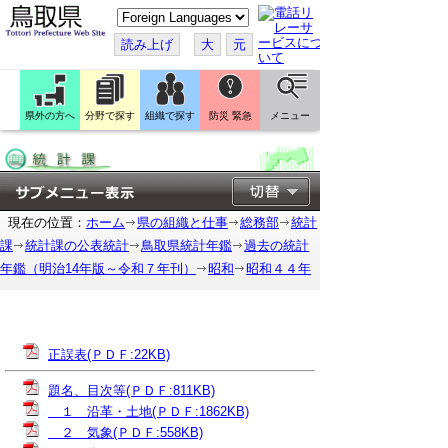
こ
の
ペ
読み上げ
大
元
ー
ジ
を
翻
訳
県外の方へ
分野で探す
組織で探す
防災 緊急
メニュー
す
る
現在の位置：
ホーム
県の組織と仕事
総務部
統計
課
統計課の公表統計
鳥取県統計年鑑
過去の統計
年鑑（明治14年版～令和７年刊）
昭和
昭和４４年
正誤表(ＰＤＦ:22KB)
題名、目次等(ＰＤＦ:811KB)
１ 沿革・土地(ＰＤＦ:1862KB)
２ 気象(ＰＤＦ:558KB)