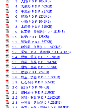
３ 人口(ＰＤＦ:1050KB)
４ 労働力(ＰＤＦ:403KB)
５ 事業所(ＰＤＦ:717KB)
６ 農業(ＰＤＦ:2236KB)
７ 林業(ＰＤＦ:1046KB)
８ 水産業(ＰＤＦ:610KB)
９ 鉱工業生産指数(ＰＤＦ:813KB)
１０ 鉱業(ＰＤＦ:125KB)
１１ 製造業(ＰＤＦ:667KB)
１２ 建設業・住居(ＰＤＦ:490KB)
１３ 電気・ガス・水道道(ＰＤＦ:411KB)
１４ 運輸・通信(ＰＤＦ:1270KB)
１５ 商業・貿易(ＰＤＦ:617KB)
１６ 通貨・金融(ＰＤＦ:759KB)
１７ 物価(ＰＤＦ:724KB)
１８ 賃金・労働(ＰＤＦ:1393KB)
１９ 社会保障(ＰＤＦ:605KB)
２０ 家計(ＰＤＦ:484KB)
２１ 県民所得(ＰＤＦ:288KB)
２２ 国税・財政(ＰＤＦ:1262KB)
２３ 公務員・選挙(ＰＤＦ:216KB)
２４ 教育・文化・宗教(ＰＤＦ:1064KB)