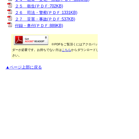
２５ 衛生(ＰＤＦ:702KB)
２６ 司法・警察(ＰＤＦ:1331KB)
２７ 災害・事故(ＰＤＦ:537KB)
付録・奥付(ＰＤＦ:889KB)
※PDFをご覧頂くにはアクロバットリー
ダーが必要です。お持ちでない方は
こちら
からダウンロードしてくだ
さい。
▲ページ上部に戻る
御利用に当たって
当ホームページに掲載している統計データ等の一部
は、Excel形式、またはPDF形式で提供しています。閲
覧ソフトが必要な場合は、無償の
「Excel モバイルア
プリ」
、
「Excel Online」
、
「Adobe Acrobat
Reader」
などをご利用ください。
▲ページ上部に戻る
と
個人情報保護
|
リンクについて
|
著作権に