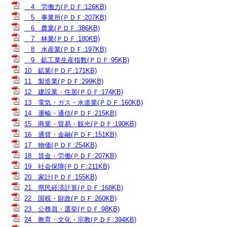
4 労働力(ＰＤＦ:126KB)
5 事業所(ＰＤＦ:207KB)
6 農業(ＰＤＦ:386KB)
7 林業(ＰＤＦ:180KB)
8 水産業(ＰＤＦ:197KB)
9 鉱工業生産指数(ＰＤＦ:95KB)
10 鉱業(ＰＤＦ:171KB)
11 製造業(ＰＤＦ:299KB)
12 建設業・住居(ＰＤＦ:174KB)
13 電気・ガス・水道業(ＰＤＦ:160KB)
14 運輸・通信(ＰＤＦ:215KB)
15 商業・貿易・観光(ＰＤＦ:190KB)
16 通貨・金融(ＰＤＦ:151KB)
17 物価(ＰＤＦ:254KB)
18 賃金・労働(ＰＤＦ:207KB)
19 社会保障(ＰＤＦ:211KB)
20 家計(ＰＤＦ:155KB)
21 県民経済計算(ＰＤＦ:168KB)
22 国税・財政(ＰＤＦ:260KB)
23 公務員・選挙(ＰＤＦ:98KB)
24 教育・文化・宗教(ＰＤＦ:394KB)