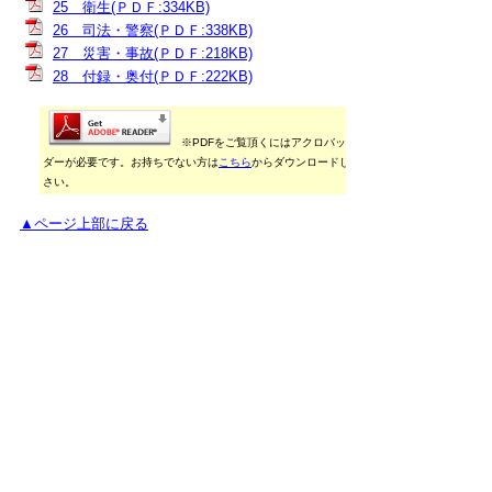
25 衛生(ＰＤＦ:334KB)
26 司法・警察(ＰＤＦ:338KB)
27 災害・事故(ＰＤＦ:218KB)
28 付録・奥付(ＰＤＦ:222KB)
※PDFをご覧頂くにはアクロバットリー
ダーが必要です。お持ちでない方は
こちら
からダウンロードしてくだ
さい。
▲ページ上部に戻る
御利用に当たって
当ホームページに掲載している統計データ等の一部
は、Excel形式、またはPDF形式で提供しています。閲
覧ソフトが必要な場合は、無償の
「Excel モバイルア
プリ」
、
「Excel Online」
、
「Adobe Acrobat
Reader」
などをご利用ください。
▲ページ上部に戻る
と
個人情報保護
|
リンクについて
|
著作権に
り
ついて
|
アクセシビリティ