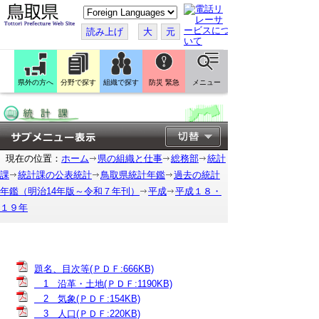
こ
の
ペ
読み上げ
大
元
ー
ジ
を
翻
訳
県外の方へ
分野で探す
組織で探す
防災 緊急
メニュー
す
る
現在の位置：
ホーム
県の組織と仕事
総務部
統計
課
統計課の公表統計
鳥取県統計年鑑
過去の統計
年鑑（明治14年版～令和７年刊）
平成
平成１８・
１９年
題名、目次等(ＰＤＦ:666KB)
1 沿革・土地(ＰＤＦ:1190KB)
2 気象(ＰＤＦ:154KB)
3 人口(ＰＤＦ:220KB)