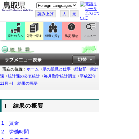
こ
の
ペ
読み上げ
大
元
ー
ジ
を
翻
訳
県外の方へ
分野で探す
組織で探す
防災 緊急
メニュー
す
る
現在の位置：
ホーム
県の組織と仕事
総務部
統計
課
統計課の公表統計
毎月勤労統計調査
平成22年
11月
I 結果の概要
I 結果の概要
1 賃金
2 労働時間