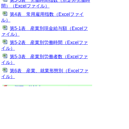
第3-3表 労働時間指数（所定外労働時
間）（Excelファイル）
第4表 常用雇用指数（Excelファイ
ル）
第5-1表 産業別現金給与額（Excelフ
ァイル）
第5-2表 産業別労働時間（Excelファ
イル）
第5-3表 産業別労働者数（Excelファ
イル）
第6表 産業、就業形態別（Excelファ
イル）
概要＆統計表（PDFファイル）
御利用に当たって
当ホームページに掲載している統計データ等の一部
は、Excel形式、またはPDF形式で提供しています。閲
覧ソフトが必要な場合は、無償の
「Excel モバイルア
プリ」
、
「Excel Online」
、
「Adobe Acrobat