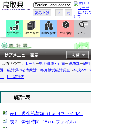
こ
の
ペ
読み上げ
大
元
ー
ジ
を
翻
訳
県外の方へ
分野で探す
組織で探す
防災 緊急
メニュー
す
る
現在の位置：
ホーム
県の組織と仕事
総務部
統計
課
統計課の公表統計
毎月勤労統計調査
平成22年3
月
II 統計表
II 統計表
表1 現金給与額（Excelファイル）
表2 労働時間（Excelファイル）