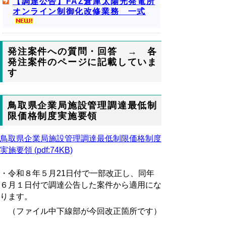
【調達公告】FAZ倉庫太陽光発電所
オンライン制御化改修業務 一式
発注案件への質問・回答 → 各
発注案件のページに記載していま
す
鳥取県企業局施設管理調達最低制
限価格制度実施要領
鳥取県企業局施設管理調達最低制限価格制度
実施要領 (pdf:74KB)
・令和８年５月21日付で一部改正し、同年
６月１日付で調達公告した案件から適用にな
ります。
（ファイル中下線部が今回改正箇所です）