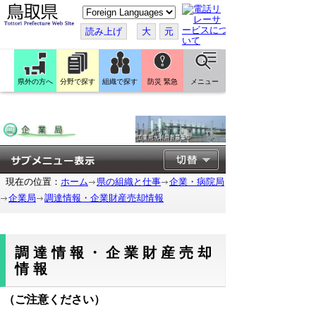
こ
の
ペ
読み上げ
大
元
ー
ジ
を
翻
訳
県外の方へ
分野で探す
組織で探す
防災 緊急
メニュー
す
る
現在の位置：
ホーム
県の組織と仕事
企業・病院局
企業局
調達情報・企業財産売却情報
調達情報・企業財産売却
情報
（ご注意ください）