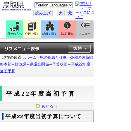
こ
の
ペ
読み上げ
大
元
ー
ジ
を
翻
訳
県外の方へ
分野で探す
組織で探す
防災 緊急
メニュー
す
る
現在の位置：
ホーム
県の組織と仕事
令和の改新戦
略本部
財政課
県議会関係
予算状況
平成22年度
当初予算
平成22年度当初予算
もどる
｜
平成22年度当初予算について