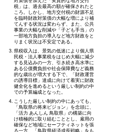
対策債を加えた「実質的な地方交付
税」は、過去最高の額が確保されたと
ころ。しかし、地方交付税の財源不足
を臨時財政対策債の大幅な増により補
てんする状況は変わらず、また、公共
事業の大幅な削減や「子ども手当」の
一部地方負担の導入など地方財政をと
りまく状況は不安定である。
県税収入は、景気の低迷により個人県
民税・法人事業税をはじめ大幅に減少
する見込みの一方、引き続き高水準に
ある公債費負担や社会保障費など義務
的な歳出が増大する下で、「財政運営
の誘導目標」達成に向けて着実に財政
健全化を進めるという厳しい制約の中
での予算編成となった。
こうした厳しい制約の中にあっても、
「鳥取県の将来ビジョン」を念頭に、
「活力 あんしん 鳥取県」の構築に向
け積極的に取り組むこととし、雇用の
確保など地域にセーフティネットを張
る一方、「鳥取県経済成長戦略」をも