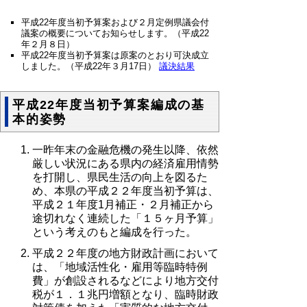
平成22年度当初予算案および２月定例県議会付
議案の概要についてお知らせします。（平成22
年２月８日）
平成22年度当初予算案は原案のとおり可決成立
しました。（平成22年３月17日）
議決結果
平成22年度当初予算案編成の基
本的姿勢
一昨年末の金融危機の発生以降、依然
厳しい状況にある県内の経済雇用情勢
を打開し、県民生活の向上を図るた
め、本県の平成２２年度当初予算は、
平成２１年度1月補正・２月補正から
途切れなく連続した「１５ヶ月予算」
という考えのもと編成を行った。
平成２２年度の地方財政計画において
は、「地域活性化・雇用等臨時特例
費」が創設されるなどにより地方交付
税が１．１兆円増額となり、臨時財政