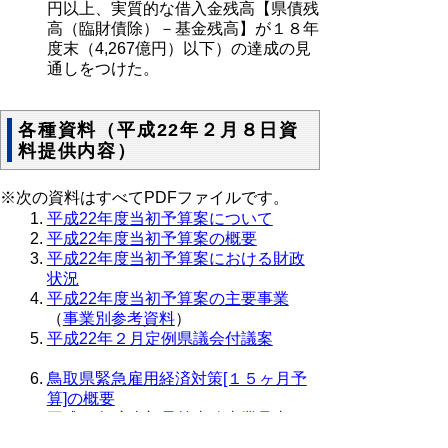
円以上、実質的な借入金残高【県債残
高（臨財債除）－基金残高】が１８年
度末（4,267億円）以下）の達成の見
通しをつけた。
各種資料（平成22年２月８日資
料提供内容）
※次の資料はすべてPDFファイルです。
平成22年度当初予算案について
平成22年度当初予算案の概要
平成22年度当初予算案における財政
状況
平成22年度当初予算案の主要事業
（
事業別参考資料
）
平成22年２月定例県議会付議案
鳥取県緊急雇用経済対策[１５ヶ月予
算]の概要
平成22年度当初予算事務事業見直し
の状況