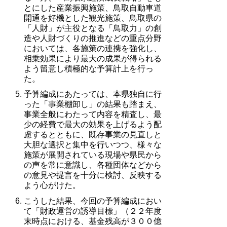
とにした産業振興施策、鳥取自動車道
開通を好機とした観光施策、鳥取県の
「人財」が主役となる「鳥取力」の創
造や人財づくりの推進などの重点分野
においては、各施策の連携を強化し、
相乗効果により最大の成果が得られる
よう留意し積極的な予算計上を行っ
た。
予算編成にあたっては、本県独自に行
った「事業棚卸し」の結果も踏まえ、
事業全般にわたって内容を精査し、最
少の経費で最大の効果を上げるよう配
慮するとともに、既存事業の見直しと
大胆な選択と集中を行いつつ、様々な
施策が展開されている現場や県民から
の声を常に意識し、各種団体などから
の意見や提言を十分に検討、反映する
よう心がけた。
こうした結果、今回の予算編成におい
て「財政運営の誘導目標」（２２年度
末時点における、基金残高が３００億