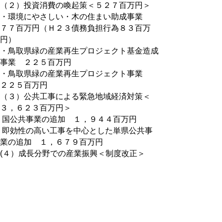
（２）投資消費の喚起策＜５２７百万円＞
・環境にやさしい・木の住まい助成事業
７７百万円（Ｈ２３債務負担行為８３百万
円）
・鳥取県緑の産業再生プロジェクト基金造成
事業 ２２５百万円
・鳥取県緑の産業再生プロジェクト事業
２２５百万円
（３）公共工事による緊急地域経済対策＜
３，６２３百万円＞
国公共事業の追加 １，９４４百万円
即効性の高い工事を中心とした単県公共事
業の追加 １，６７９百万円
(４）成長分野での産業振興＜制度改正＞
3.各種資料
平成22年度９月補正予算（第1次追加
分）の概要(PDF 180kb)