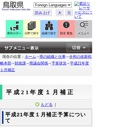
こ
の
ペ
読み上げ
大
元
ー
ジ
を
翻
訳
県外の方へ
分野で探す
組織で探す
防災 緊急
メニュー
す
る
現在の位置：
ホーム
県の組織と仕事
令和の改新戦
略本部
財政課
県議会関係
予算状況
平成21年度
１月補正
平成21年度１月補正
もどる
｜
平成21年度１月補正予算につい
て