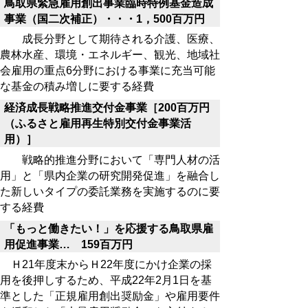
鳥取県緊急雇用創出事業臨時特例基金造成
事業（国二次補正）・・・1，500百万円
成長分野として期待される介護、医療、
農林水産、環境・エネルギー、観光、地域社
会雇用の重点6分野における事業に充当可能
な基金の積み増しに要する経費
経済成長戦略推進交付金事業［200百万円
（ふるさと雇用再生特別交付金事業活
用）］
戦略的推進分野において「専門人材の活
用」と「県内企業の研究開発促進」を融合し
た新しいタイプの委託業務を実施するのに要
する経費
「もっと働きたい！」を応援する鳥取県雇
用促進事業… 159百万円
Ｈ21年度末からＨ22年度にかけ企業の採
用を後押しするため、平成22年2月1日を基
準とした「正規雇用創出奨励金」や雇用要件