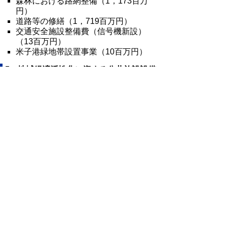
森林における路網整備（1，173百万
円）
道路等の修繕（1，719百万円）
交通安全施設整備費（信号機新設）
（13百万円）
米子港緑地帯設置事業（10百万円）
5．地域経済活性化に資する公共施設設備
の修繕・整備、河川等の修繕などの対応
〈3，460百万円〉
「地域活性化・経済危機対策臨時交付金」
（国一次補正）の活用（12．4億円を充当
［本県配分予定額91．9億円］）
河川維持修繕費（631百万円）
教育施設営繕費（551百万円）
緊急地震速報等導入推進事業（Ｊ－ＡＬ
ＥＲＴ整備）（44百万円）
防犯環境重点整備事業（鳥取駅周辺の防
犯カメラ設置支援）（1百万円）
＊以下の事業についても、「地域活性化・
経済危機対策臨時交付金」を活用