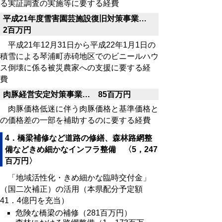
る実証調査の実施等に要する経費
平成21年度雪害園芸施設復旧対策事業…
2百万円
平成21年12月31日から平成22年1月1日の
積雪による琴浦町赤碕地区でのビニールハウ
ス倒壊に係る被災農家への支援に要する経
費
肉豚経営安定対策事業… 85百万円
肉豚価格低迷に伴う肉豚価格と基準価格と
の価格差の一部を補助するのに要する経費
4．橋梁補修など道路の修繕、森林路網整
備などきめ細かなインフラ整備 〈5，247
百万円〉
「地域活性化・きめ細かな臨時交付金」
（国二次補正）の活用（本県配分予定額
41．4億円を充当）
危険な橋梁の補修（281百万円）