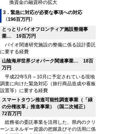
換資金の融資枠の拡大
3．緊急に対応が必要な事項への対応
〈196百万円〉
とっとりバイオフロンティア施設整備事
業… 19百万円
バイオ関連研究施設の整備に係る設計委託
に要する経費
山陰海岸世界ジオパーク関連事業… 18百
万円
平成22年5月～10月に予定されている現地
調査に向けた緊急対応（旅行商品造成や看板
設置等）に要する経費
スマートタウン推進可能性調査事業（「緑
の分権改革」推進事業）（国二次補正）
72百万円
総務省の委託事業を活用した、県内のクリ
ーンエネルギー資源の把握及びその活用に係