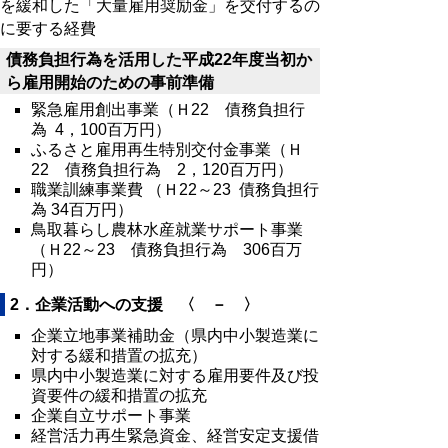
を緩和した「大量雇用奨励金」を交付するの
に要する経費
債務負担行為を活用した平成22年度当初か
ら雇用開始のための事前準備
緊急雇用創出事業（Ｈ22 債務負担行
為 4，100百万円）
ふるさと雇用再生特別交付金事業（Ｈ
22 債務負担行為 2，120百万円）
職業訓練事業費 （Ｈ22～23 債務負担行
為 34百万円）
鳥取暮らし農林水産就業サポート事業
（Ｈ22～23 債務負担行為 306百万
円）
2．企業活動への支援 〈 － 〉
企業立地事業補助金（県内中小製造業に
対する緩和措置の拡充）
県内中小製造業に対する雇用要件及び投
資要件の緩和措置の拡充
企業自立サポート事業
経営活力再生緊急資金、経営安定支援借