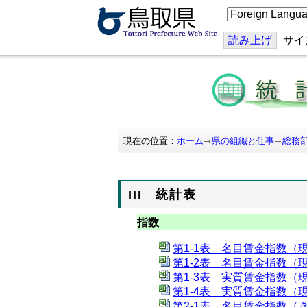
こ
の
ペ
ー
読み上げ
サイ
ジ
を
翻
訳
す
る
現在の位置：
ホーム
県の組織と仕事
総務
III 統計表
指数
第1-1表 名目賃金指数（現
第1-2表 名目賃金指数（現
第1-3表 実質賃金指数（現
第1-4表 実質賃金指数（現
第2-1表 名目賃金指数（き