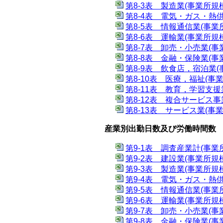
第8-3表 製造業(事業所規模
第8-4表 電気・ガス・熱供
第8-5表 情報通信業(事業
第8-6表 運輸業(事業所規模
第8-7表 卸売・小売業(事
第8-8表 金融・保険業(事
第8-9表 飲食店，宿泊業(
第8-10表 医療，福祉(事業
第8-11表 教育，学習支援
第8-12表 複合サービス事
第8-13表 サービス業(事業
産業別出勤日数及び労働時間数
第9-1表 調査産業計(事業
第9-2表 建設業(事業所規模
第9-3表 製造業(事業所規模
第9-4表 電気・ガス・熱供
第9-5表 情報通信業(事業
第9-6表 運輸業(事業所規模
第9-7表 卸売・小売業(事
第9-8表 金融・保険業(事