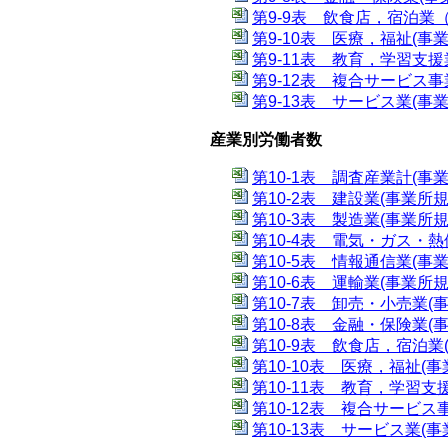
第9-9表 飲食店，宿泊業（
第9-10表 医療，福祉(事業
第9-11表 教育，学習支援
第9-12表 複合サービス事
第9-13表 サービス業(事業
産業別労働者数
第10-1表 調査産業計(事業
第10-2表 建設業(事業所規
第10-3表 製造業(事業所規
第10-4表 電気・ガス・熱
第10-5表 情報通信業(事業
第10-6表 運輸業(事業所規
第10-7表 卸売・小売業(
第10-8表 金融・保険業(
第10-9表 飲食店，宿泊業
第10-10表 医療，福祉(事
第10-11表 教育，学習支
第10-12表 複合サービス
第10-13表 サービス業(事