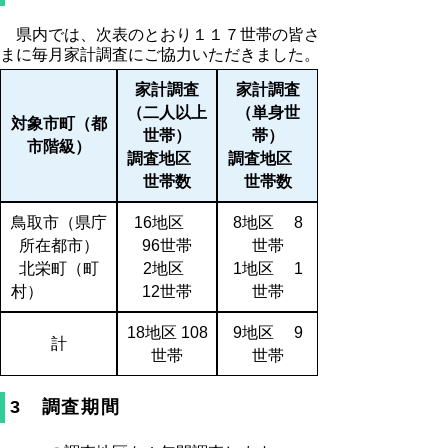
県内では、次表のとおり１１７世帯の皆さ
まに毎月家計調査にご協力いただきました。
家計調査
家計調査
（二人以上
（単身世
対象市町（都
世帯）
帯）
市階級）
調査地区
調査地区
世帯数
世帯数
鳥取市（県庁
16地区
8地区 8
所在都市）
96世帯
世帯
北栄町（町
2地区
1地区 1
村）
12世帯
世帯
18地区 108
9地区 9
計
世帯
世帯
3 調査期間