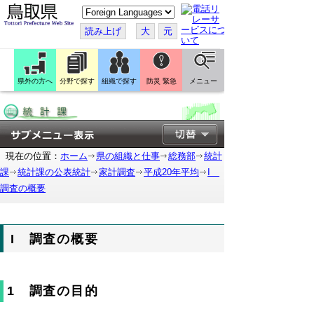
こ
の
ペ
読み上げ
大
元
ー
ジ
を
翻
訳
県外の方へ
分野で探す
組織で探す
防災 緊急
メニュー
す
る
現在の位置：
ホーム
県の組織と仕事
総務部
統計
課
統計課の公表統計
家計調査
平成20年平均
I
調査の概要
I 調査の概要
1 調査の目的