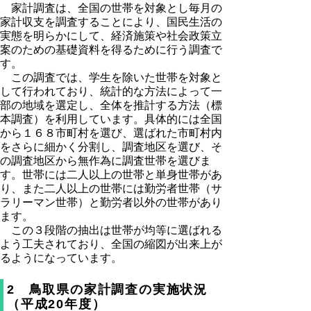
家計調査は、全国の世帯を対象とし毎月の
家計収支を調査することにより、国民生活の
実態を明らかにして、経済施策や社会政策立
案のための基礎資料を得るために行う調査で
す。
この調査では、学生を除いた世帯を対象と
して行われており、統計的な方法によって一
部の地域を選定し、全体を推計する方法（標
本調査）を利用しています。具体的には全国
から１６８市町村を選び、選ばれた市町村内
をさらに細かく分割し、調査地区を選び、そ
の調査地区から無作為に調査世帯を選びま
す。世帯には二人以上の世帯と単身世帯があ
り、また二人以上の世帯には勤労者世帯（サ
ラリーマン世帯）と勤労者以外の世帯があり
ます。
この３段階の抽出は世帯が均等に選ばれる
よう工夫されており、全国の縮図が出来上が
るようになっています。
2 鳥取県の家計調査の実施状況
（平成20年度）