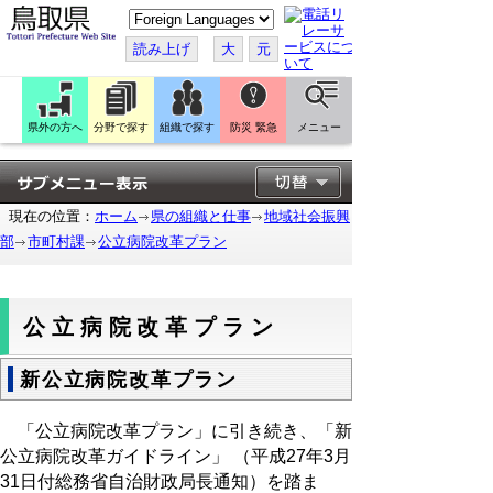
こ
の
ペ
読み上げ
大
元
ー
ジ
を
翻
訳
県外の方へ
分野で探す
組織で探す
防災 緊急
メニュー
す
る
現在の位置：
ホーム
県の組織と仕事
地域社会振興
部
市町村課
公立病院改革プラン
公立病院改革プラン
新公立病院改革プラン
「公立病院改革プラン」に引き続き、「新
公立病院改革ガイドライン」 （平成27年3月
31日付総務省自治財政局長通知）を踏ま