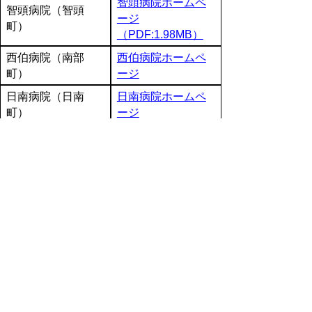
智頭病院ホームペ
智頭病院（智頭
ージ
町）
（PDF:1.98MB）
西伯病院（南部
西伯病院ホームペ
町）
ージ
日南病院（日南
日南病院ホームペ
町）
ージ
日野病院ホームペ
日野病院（日野病
ージ
院組合）
（PDF:0.99MB)
▲ページ上部に戻る
と
個人情報保護
|
リンクについて
|
著作権に
り
ついて
|
アクセシビリティ
ネ
鳥取県 地域社会振興部 市町村課
ッ