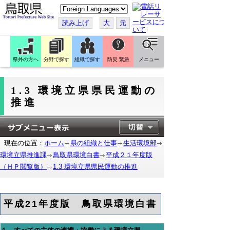
こ
の
ペ
読み上げ
大
元
ー
ジ
を
翻
訳
県外の方へ
分野で探す
組織で探す
防災 緊急
メニュー
す
る
1.3 環境立県県民運動の
推進
現在の位置：
ホーム
県の組織と仕事
生活環境部
環境立県推進課
鳥取県環境白書
平成２１年度版
（ＨＰ閲覧版）
1.3 環境立県県民運動の推進
平成21年度版 鳥取県環境白書