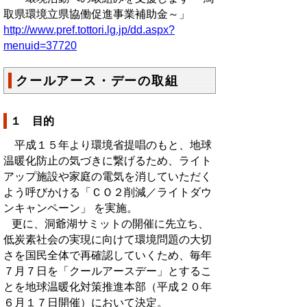
取県環境立県協働促進事業補助金～」
http://www.pref.tottori.lg.jp/dd.aspx?
menuid=37720
クールアース・デーの取組
１ 目的
平成１５年より環境省提唱のもと、地球
温暖化防止の気づきに繋げるため、ライト
アップ施設や家庭の電気を消していただく
よう呼びかける「ＣＯ２削減／ライトダウ
ンキャンペーン」 を実施。
更に、洞爺湖サミットの開催に先立ち、
低炭素社会の実現に向けて環境問題の大切
さを国民全体で再確認していくため、毎年
７月７日を「クールアースデー」とするこ
とを地球温暖化対策推進本部（平成２０年
６月１７日開催）において決定。