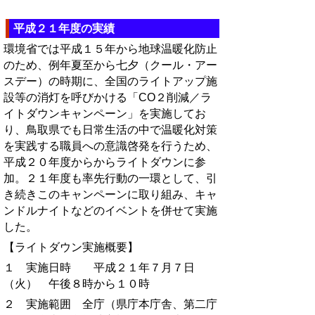
平成２１年度の実績
環境省では平成１５年から地球温暖化防止
のため、例年夏至から七夕（クール・アー
スデー）の時期に、全国のライトアップ施
設等の消灯を呼びかける「CO２削減／ラ
イトダウンキャンペーン」を実施してお
り、鳥取県でも日常生活の中で温暖化対策
を実践する職員への意識啓発を行うため、
平成２０年度からからライトダウンに参
加。２１年度も率先行動の一環として、引
き続きこのキャンペーンに取り組み、キャ
ンドルナイトなどのイベントを併せて実施
した。
【ライトダウン実施概要】
１ 実施日時 平成２１年７月７日
（火） 午後８時から１０時
２ 実施範囲 全庁（県庁本庁舎、第二庁