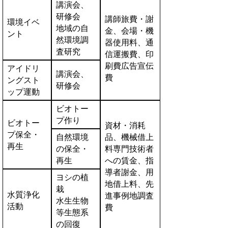
講演会、
研修会
講師旅費・謝
環境イベ
地域の自
金、会場・機
ント
然環境調
器使用料、通
査研究
信運搬費、印
刷費広告宣伝
アイドリ
講演会、
費
ングスト
研修会
ップ運動
ビオトー
プ作り
ビオトー
資材・消耗
プ保全・
自然環境
品、機械借上
再生
の保全・
料専門技術者
再生
への賃金、指
導者謝金、用
ヨシの植
地借上料、先
栽
水質浄化
進事例地調査
水生生物
活動
費
等生態系
の回復