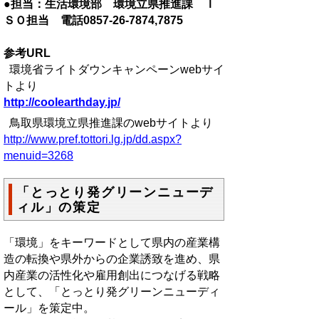
●担当：生活環境部 環境立県推進課 Ｉ
ＳＯ担当 電話0857-26-7874,7875
参考URL
環境省ライトダウンキャンペーンwebサイ
トより
http://coolearthday.jp/
鳥取県環境立県推進課のwebサイトより
http://www.pref.tottori.lg.jp/dd.aspx?
menuid=3268
「とっとり発グリーンニューデ
ィル」の策定
「環境」をキーワードとして県内の産業構
造の転換や県外からの企業誘致を進め、県
内産業の活性化や雇用創出につなげる戦略
として、「とっとり発グリーンニューディ
ール」を策定中。