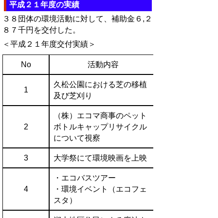
平成２１年度の実績
３８団体の環境活動に対して、補助金６,２
８７千円を交付した。
＜平成２１年度交付実績＞
No
活動内容
久松公園における芝の移植
1
及び芝刈り
（株）エコマ商事のペット
2
ボトルキャップリサイクル
について視察
3
大学祭にて環境映画を上映
・エコバスツアー
4
・環境イベント（エコフェ
スタ）