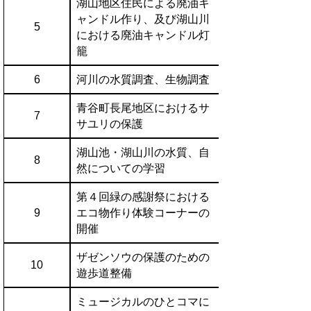
湖山地区住民による廃油キ
ャンドル作り、及び湖山川
5
における廃油キャンドル灯
籠
6
河川の水質調査、生物調査
青谷町長尾地区におけるサ
7
サユリの保護
湖山池・湖山川の水質、自
8
然についての学習
第４回緑の感謝祭における
9
エコ物作り体験コーナーの
開催
ザゼンソウの保護のための
10
遊歩道整備
ミュージカルのひとコマに