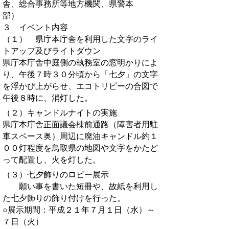
舎、総合事務所等地方機関、県警本
部）
３ イベント内容
（１） 県庁本庁舎を利用した文字のライ
トアップ及びライトダウン
県庁本庁舎中庭側の執務室の窓明かりによ
り、午後７時３０分頃から「七夕」の文字
を浮かび上がらせ、エコトリピーの合図で
午後８時に、消灯した。
（２）キャンドルナイトの実施
県庁本庁舎正面議会棟前通路（障害者用駐
車スペース奥）周辺に廃油キャンドル約１
００灯程度を鳥取県の地図や文字をかたど
って配置し、火を灯した。
（３）七夕飾りのロビー展示
願い事を書いた短冊や、故紙を利用し
た七夕飾りの飾り付けを行った。
○展示期間：平成２１年７月１日（水）～
７日（火）