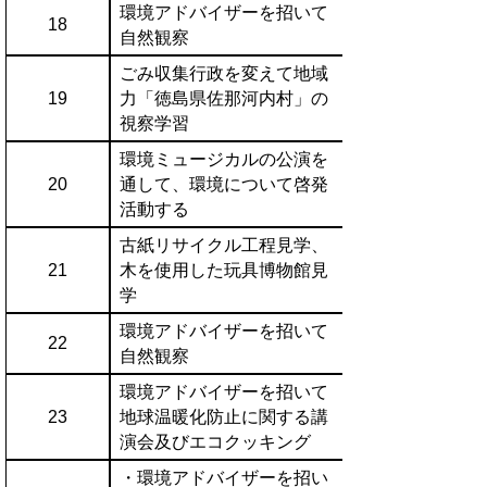
環境アドバイザーを招いて
18
自然観察
ごみ収集行政を変えて地域
19
力「徳島県佐那河内村」の
視察学習
環境ミュージカルの公演を
20
通して、環境について啓発
活動する
古紙リサイクル工程見学、
21
木を使用した玩具博物館見
学
環境アドバイザーを招いて
22
自然観察
環境アドバイザーを招いて
23
地球温暖化防止に関する講
演会及びエコクッキング
・環境アドバイザーを招い