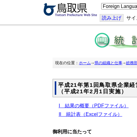
こ
の
ペ
ー
読み上げ
サイ
ジ
を
翻
訳
す
る
現在の位置：
ホーム
県の組織と仕事
総務
平成21年第1回鳥取県企業
（平成21年2月1日実施）
I 結果の概要（PDFファイル）
II 統計表（Excelファイル）
御利用に当たって