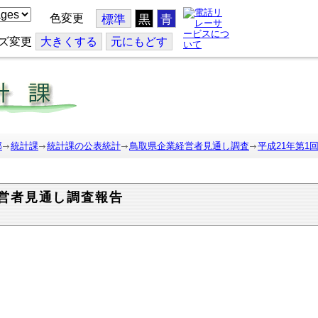
色変更
標準
黒
青
ズ変更
大
きくする
元
にもどす
部
統計課
統計課の公表統計
鳥取県企業経営者見通し調査
平成21年第1
経営者見通し調査報告