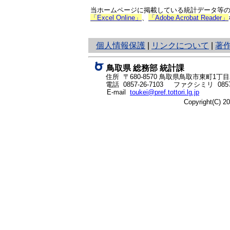
当ホームページに掲載している統計データ等の一
「Excel Online」
、
「Adobe Acrobat Reader」
と
個人情報保護
|
リンクについて
|
著
り
ネ
鳥取県 総務部 統計課
ッ
住所 〒680-8570
鳥取県鳥取市東町1丁目2
ト
電話
0857-26-7103
ファクシミリ 0857-
E-mail
toukei@pref.tottori.lg.jp
へ
Copyright(C) 
の