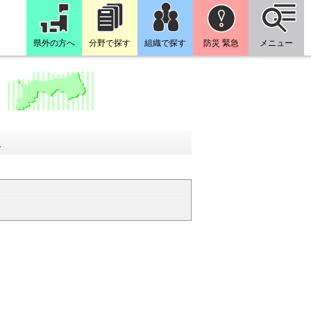
県外の方へ
分野で探す
組織で探す
防災 緊急
メニュー
回