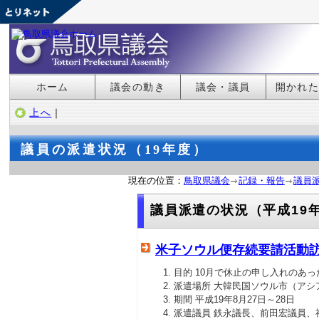
ホーム
議会の動き
議会・議員
開かれ
上へ
｜
議員の派遣状況（19年度）
現在の位置：
鳥取県議会
記録・報告
議員
議員派遣の状況（平成19
米子ソウル便存続要請活動
目的 10月で休止の申し入れのあ
派遣場所 大韓民国ソウル市（アシ
期間 平成19年8月27日～28日
派遣議員 鉄永議長、前田宏議員、