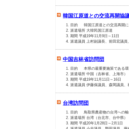
韓国江原道との交流再開協
目的 韓国江原道との交流再開に
派遣場所 大韓民国江原道
期間 平成19年11月9日～11日
派遣議員 上村副議長、前田宏議員
中国吉林省訪問団
目的 本県の最重要施策である環
派遣場所 中国（吉林省、上海市）
期間 平成19年11月11日～16日
派遣議員 伊藤保議員、森岡議員、
台湾訪問団
目的 鳥取県農産物の台湾への輸
派遣場所 台湾（台北市、台中県）
期間 平成20年1月28日～2月1日
派遣議員 小谷議員、野田議員、