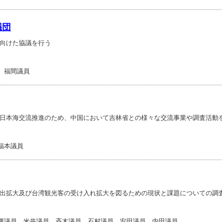
議団
向けた協議を行う
、福間議員
日本海交流推進のため、中国において吉林省との様々な交流事業や調査活動
福本議員
出拡大及び台湾観光客の受け入れ拡大を図るための現状と課題についての調
藤縄議員、米井議員、斉木議員、石村議員、安田議員、内田議員