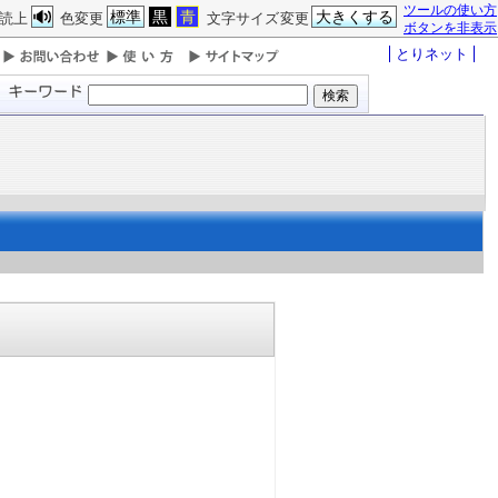
ツールの使い方
標準
黒
青
大きくする
読上
色変更
文字サイズ変更
ボタンを非表示
とりネット