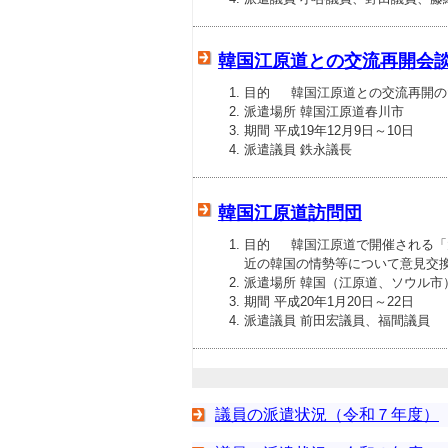
韓国江原道との交流再開会
目的 韓国江原道との交流再開の
派遣場所 韓国江原道春川市
期間 平成19年12月9日～10日
派遣議員 鉄永議長
韓国江原道訪問団
目的 韓国江原道で開催される「
近の韓国の情勢等について意見交
派遣場所 韓国（江原道、ソウル市
期間 平成20年1月20日～22日
派遣議員 前田宏議員、福間議員
議員の派遣状況（令和７年度）