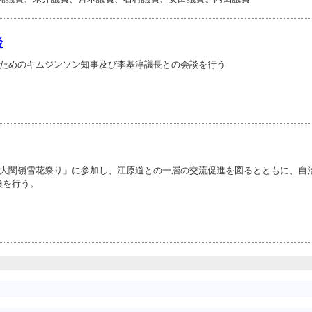
談
ためのキムジンソン知事及び李基淳議長との会談を行う
大関嶺雪花祭り」に参加し、江原道との一層の交流促進を図るとともに、自
換を行う。
）