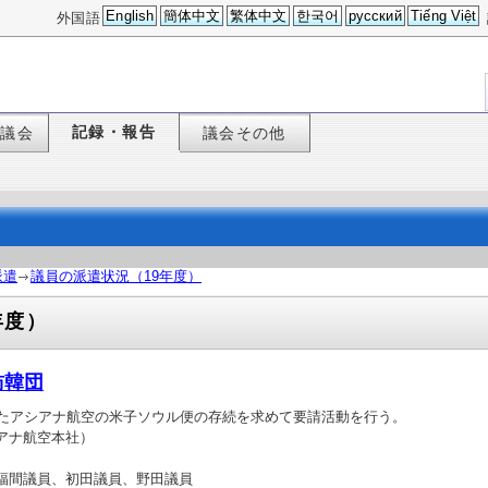
English
簡体中文
繁体中文
한국어
русский
Tiếng Việt
外国語
記録・報告
た議会
議会その他
派遣
議員の派遣状況（19年度）
年度）
訪韓団
ったアシアナ航空の米子ソウル便の存続を求めて要請活動を行う。
アナ航空本社）
福間議員、初田議員、野田議員