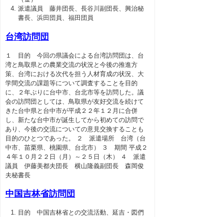
派遣議員 藤井団長、長谷川副団長、興治秘
書長、浜田団員、福田団員
台湾訪問団
１ 目的 今回の県議会による台湾訪問団は、台
湾と鳥取県との農業交流の状況と今後の推進方
策、台湾における次代を担う人材育成の状況、大
学間交流の課題等について調査することを目的
に、２年ぶりに台中市、台北市等を訪問した。議
会の訪問団としては、鳥取県が友好交流を続けて
きた台中県と台中市が平成２２年１２月に合併
し、新たな台中市が誕生してから初めての訪問で
あり、今後の交流についての意見交換することも
目的のひとつであった。 ２ 派遣場所 台湾（台
中市、苗栗県、桃園県、台北市） ３ 期間 平成２
４年１０月２２日（月）～２５日（木） ４ 派遣
議員 伊藤美都夫団長 横山隆義副団長 森岡俊
夫秘書長
中国吉林省訪問団
目的 中国吉林省との交流活動、延吉・図們