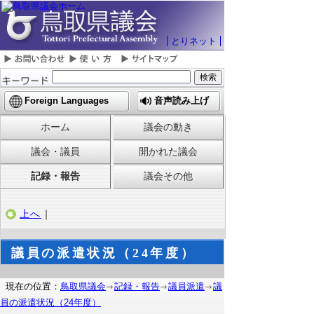
とりネット
Foreign Languages
音声読み上げ
ホーム
議会の動き
議会・議員
開かれた議会
記録・報告
議会その他
上へ
｜
議員の派遣状況（24年度）
現在の位置：
鳥取県議会
記録・報告
議員派遣
議
員の派遣状況（24年度）