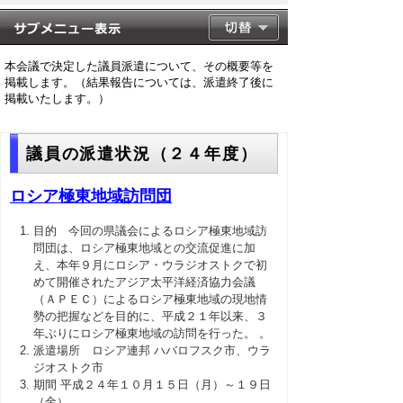
本会議で決定した議員派遣について、その概要等を
掲載します。（結果報告については、派遣終了後に
掲載いたします。）
議員の派遣状況（２４年度）
ロシア極東地域訪問団
目的 今回の県議会によるロシア極東地域訪
問団は、ロシア極東地域との交流促進に加
え、本年９月にロシア・ウラジオストクで初
めて開催されたアジア太平洋経済協力会議
（ＡＰＥＣ）によるロシア極東地域の現地情
勢の把握などを目的に、平成２１年以来、３
年ぶりにロシア極東地域の訪問を行った。 。
派遣場所 ロシア連邦 ハバロフスク市、ウラ
ジオストク市
期間 平成２４年１０月１５日（月）～１９日
（金）