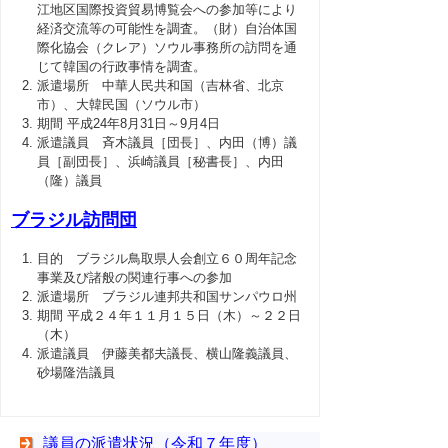
江地区国際投資貿易博覧会への参加等により
経済交流等の可能性を調査。（財）自治体国
際化協会（クレア）ソウル事務所の訪問を通
じて韓国の行政事情を調査。
派遣場所 中華人民共和国（吉林省、北京
市）、大韓民国（ソウル市）
期間 平成24年8月31日～9月4日
派遣議員 斉木議員［団長］、内田（博）議
員［副団長］、浜崎議員［秘書長］、内田
（隆）議員
ブラジル訪問団
目的 ブラジル鳥取県人会創立６０周年記念
事業及び諸般の関連行事への参加
派遣場所 ブラジル連邦共和国サンパウロ州
期間 平成２４年１１月１５日（木）～２２日
（木）
派遣議員 伊藤美都夫議長、横山隆義議員、
砂場隆浩議員
議員の派遣状況（令和７年度）