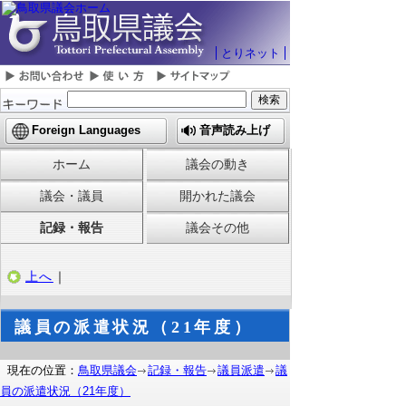
とりネット
Foreign Languages
音声読み上げ
ホーム
議会の動き
議会・議員
開かれた議会
記録・報告
議会その他
上へ
｜
議員の派遣状況（21年度）
現在の位置：
鳥取県議会
記録・報告
議員派遣
議
員の派遣状況（21年度）