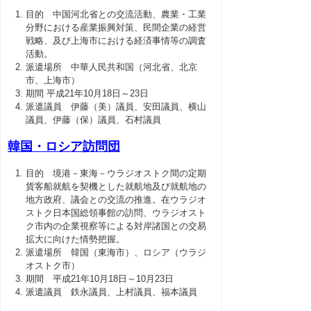
目的 中国河北省との交流活動、農業・工業
分野における産業振興対策、民間企業の経営
戦略、及び上海市における経済事情等の調査
活動。
派遣場所 中華人民共和国（河北省、北京
市、上海市）
期間 平成21年10月18日～23日
派遣議員 伊藤（美）議員、安田議員、横山
議員、伊藤（保）議員、石村議員
韓国・ロシア訪問団
目的 境港－東海－ウラジオストク間の定期
貨客船就航を契機とした就航地及び就航地の
地方政府、議会との交流の推進。在ウラジオ
ストク日本国総領事館の訪問、ウラジオスト
ク市内の企業視察等による対岸諸国との交易
拡大に向けた情勢把握。
派遣場所 韓国（東海市）、ロシア（ウラジ
オストク市）
期間 平成21年10月18日～10月23日
派遣議員 鉄永議員、上村議員、福本議員