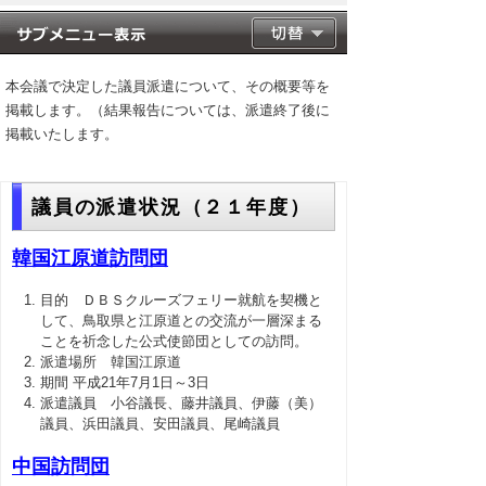
本会議で決定した議員派遣について、その概要等を
掲載します。（結果報告については、派遣終了後に
掲載いたします。
議員の派遣状況（２１年度）
韓国江原道訪問団
目的 ＤＢＳクルーズフェリー就航を契機と
して、鳥取県と江原道との交流が一層深まる
ことを祈念した公式使節団としての訪問。
派遣場所 韓国江原道
期間 平成21年7月1日～3日
派遣議員 小谷議長、藤井議員、伊藤（美）
議員、浜田議員、安田議員、尾崎議員
中国訪問団