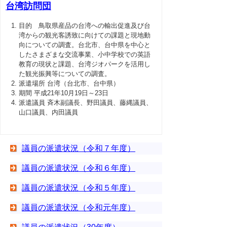
台湾訪問団
目的 鳥取県産品の台湾への輸出促進及び台
湾からの観光客誘致に向けての課題と現地動
向についての調査。台北市、台中県を中心と
したさまざまな交流事業、小中学校での英語
教育の現状と課題、台湾ジオパークを活用し
た観光振興等についての調査。
派遣場所 台湾（台北市、台中県）
期間 平成21年10月19日～23日
派遣議員 斉木副議長、野田議員、藤縄議員、
山口議員、内田議員
議員の派遣状況（令和７年度）
議員の派遣状況（令和６年度）
議員の派遣状況（令和５年度）
議員の派遣状況（令和元年度）