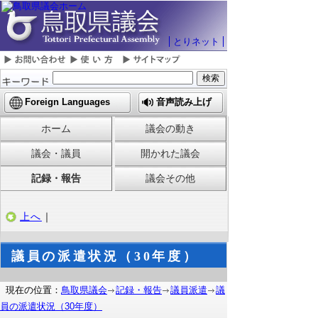
とりネット
Foreign Languages
音声読み上げ
ホーム
議会の動き
議会・議員
開かれた議会
記録・報告
議会その他
上へ
｜
議員の派遣状況（30年度）
現在の位置：
鳥取県議会
記録・報告
議員派遣
議
員の派遣状況（30年度）