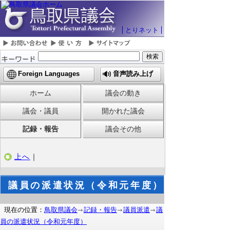
とりネット
Foreign Languages
音声読み上げ
ホーム
議会の動き
議会・議員
開かれた議会
記録・報告
議会その他
上へ
｜
議員の派遣状況（令和元年度）
現在の位置：
鳥取県議会
記録・報告
議員派遣
議
員の派遣状況（令和元年度）