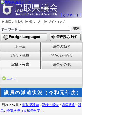
とりネット
Foreign Languages
音声読み上げ
ホーム
議会の動き
議会・議員
開かれた議会
記録・報告
議会その他
上へ
｜
議員の派遣状況（令和元年度）
現在の位置：
鳥取県議会
記録・報告
議員派遣
議
員の派遣状況（令和元年度）