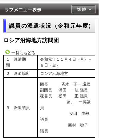
議員の派遣状況（令和元年度）
ロシア沿海地方訪問団
一覧にもどる
１ 派遣期
令和元年１１月４日（月）～
間
８日（金）
２ 派遣場所
ロシア沿海地方
団長 斉木 正一 議員
副団長 浜田 一哉 議員
秘書長 松田 正 議員
藤井 一博議
３ 派遣議員
員
安田 由毅
議員
西村 弥子
議員