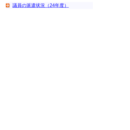
議員の派遣状況（24年度）
議員の派遣状況（23年度）
議員の派遣状況（22年度）
議員の派遣状況（21年度）
議員の派遣状況（20年度）
議員の派遣状況（19年度）
議員の派遣状況（18年度）
▲ページ上部に戻る
と
個人情報保護
|
リンクについて
|
著作権に
り
ついて
|
アクセシビリティ
ネ
このサイトへのご意見・お問い合わせ
ッ
→
鳥取県議会の場所