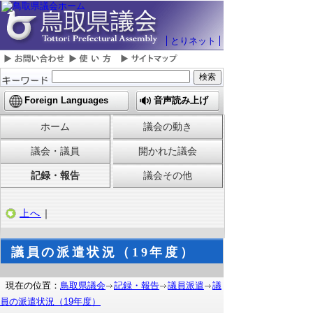
とりネット
Foreign Languages
音声読み上げ
ホーム
議会の動き
議会・議員
開かれた議会
記録・報告
議会その他
上へ
｜
議員の派遣状況（19年度）
現在の位置：
鳥取県議会
記録・報告
議員派遣
議
員の派遣状況（19年度）