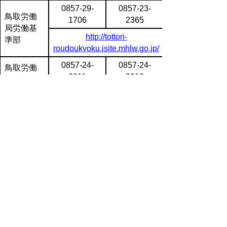
0857-29-
0857-23-
鳥取労働
1706
2365
局労働基
http://tottori-
準部
roudoukyoku.jsite.mhlw.go.jp/
0857-24-
0857-24-
鳥取労働
3211
3213
基準監督
署
0858-22-
0858-22-
倉吉労働
6274
6275
基準監督
署
米子労働
0859-34-
0859-34-
基準監督
2231
2233
署
▲ページ上部に戻る