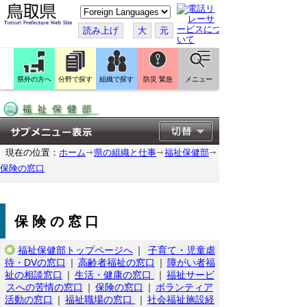
こ
の
ペ
読み上げ
大
元
ー
ジ
を
翻
訳
県外の方へ
分野で探す
組織で探す
防災 緊急
メニュー
す
る
現在の位置：
ホーム
県の組織と仕事
福祉保健部
保険の窓口
保険の窓口
福祉保健部トップページへ
｜
子育て・児童虐
待・DVの窓口
｜
高齢者福祉の窓口
｜
障がい者福
祉の相談窓口
｜
生活・健康の窓口
｜
福祉サービ
スへの苦情の窓口
｜
保険の窓口
｜
ボランティア
活動の窓口
｜
福祉職場の窓口
｜
社会福祉施設経