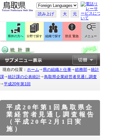
こ
の
ペ
読み上げ
大
元
ー
ジ
を
翻
訳
県外の方へ
分野で探す
組織で探す
防災 緊急
メニュー
す
る
現在の位置：
ホーム
県の組織と仕事
総務部
統計
課
統計課の公表統計
鳥取県企業経営者見通し調査
平成20年第1回
平成20年第1回鳥取県企
業経営者見通し調査報告
（平成20年2月1日実
施）