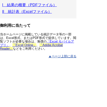
I 結果の概要（PDFファイル）
II 統計表（Excelファイル）
御利用に当たって
当ホームページに掲載している統計データ等の一部
は、Excel形式、またはPDF形式で提供しています。閲
覧ソフトが必要な場合は、無償の
「Excel モバイルア
プリ」
、
「Excel Online」
、
「Adobe Acrobat
Reader」
などをご利用ください。
▲ページ上部に戻る
と
個人情報保護
|
リンクについて
|
著作権に
り
ついて
|
アクセシビリティ
ネ
鳥取県 総務部 統計課
ッ
住所 〒680-8570
ト
鳥取県鳥取市東町1丁目220
電話
0857-26-7103
へ
ファクシミリ 0857-23-5033