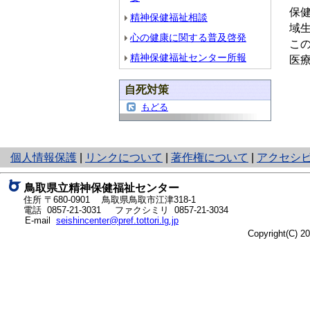
保
精神保健福祉相談
域
心の健康に関する普及啓発
こ
精神保健福祉センター所報
医
自死対策
もどる
と
個人情報保護
|
リンクについて
|
著作権について
|
アクセシ
り
ネ
鳥取県立精神保健福祉センター
ッ
住所 〒680-0901
鳥取県鳥取市江津318-1
ト
電話
0857-21-3031
ファクシミリ 0857-21-3034
E-mail
seishincenter@pref.tottori.lg.jp
へ
Copyright(C) 
の