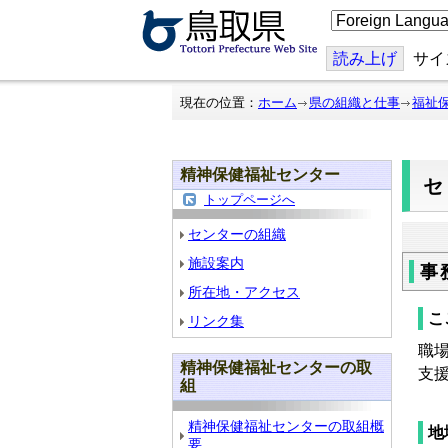
こ
の
ペ
ー
読み上げ
サイ
ジ
を
翻
現在の位置：
ホーム
県の組織と仕事
福祉
訳
す
る
精神保健福祉センター
トップページへ
センターの組織
施設案内
事
所在地・アクセス
こ
リンク集
職
精神保健福祉センターの取
支
組
精神保健福祉センターの取組概
地
要