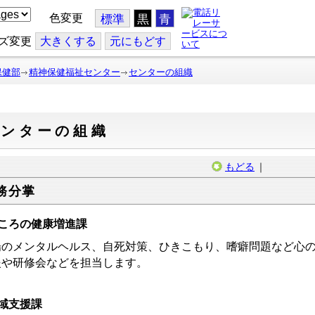
色変更
標準
黒
青
ズ変更
大
きくする
元
にもどす
保健部
精神保健福祉センター
センターの組織
センターの組織
もどる
｜
務分掌
ころの健康増進課
場のメンタルヘルス、自死対策、ひきこもり、嗜癖問題など心
援や研修会などを担当します。
域支援課