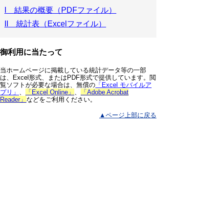
I 結果の概要（PDFファイル）
II 統計表（Excelファイル）
御利用に当たって
当ホームページに掲載している統計データ等の一部
は、Excel形式、またはPDF形式で提供しています。閲
覧ソフトが必要な場合は、無償の
「Excel モバイルア
プリ」
、
「Excel Online」
、
「Adobe Acrobat
Reader」
などをご利用ください。
▲ページ上部に戻る
と
個人情報保護
|
リンクについて
|
著作権に
り
ついて
|
アクセシビリティ
ネ
鳥取県 総務部 統計課
ッ
住所 〒680-8570
ト
鳥取県鳥取市東町1丁目220
電話
0857-26-7103
へ
ファクシミリ 0857-23-5033