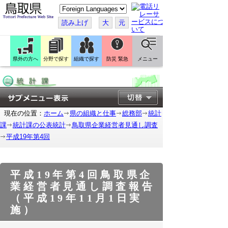
こ
の
ペ
読み上げ
大
元
ー
ジ
を
翻
訳
県外の方へ
分野で探す
組織で探す
防災 緊急
メニュー
す
る
現在の位置：
ホーム
県の組織と仕事
総務部
統計
課
統計課の公表統計
鳥取県企業経営者見通し調査
平成19年第4回
平成19年第4回鳥取県企
業経営者見通し調査報告
（平成19年11月1日実
施）