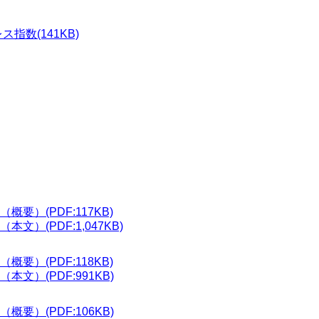
指数(141KB)
要）(PDF:117KB)
）(PDF:1,047KB)
要）(PDF:118KB)
文）(PDF:991KB)
要）(PDF:106KB)