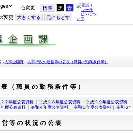
色変更
標準
黒
青
ズ変更
大
きくする
元
にもどす
部
人事企画課
人事行政の運営等の公表（職員の勤務条件等）
公表（職員の勤務条件等）
成２７年度公表資料
｜
平成２８年度公表資料
｜
平成２９年度公表資料
｜
３年度公表資料
｜
令和４年度公表資料
｜
令和５年度公表資料
｜
令和６年
運営等の状況の公表