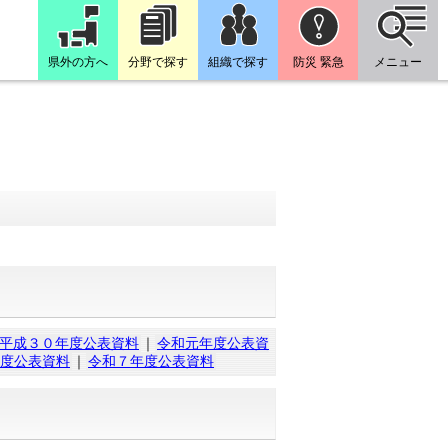
県外の方へ
分野で探す
組織で探す
防災 緊急
メニュー
平成３０年度公表資料
｜
令和元年度公表資
度公表資料
｜
令和７年度公表資料