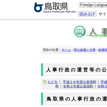
こ
の
ペ
ー
読み上げ
サイ
ジ
を
翻
訳
す
る
現在の位置：
ホーム
県の組織と仕事
総務
人事行政の運営等の
もどる
｜
平成２６年度公表資料
｜
平
料
｜
令和２年度公表資料
｜
令和
鳥取県の人事行政の