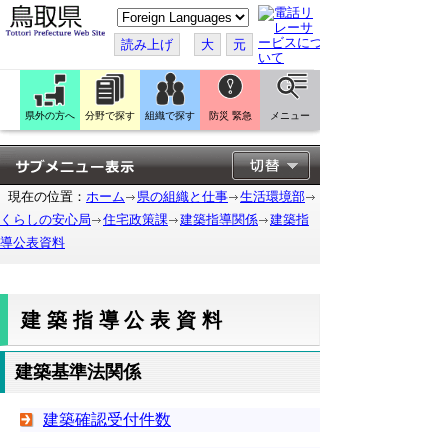
こ
の
ペ
読み上げ
大
元
ー
ジ
を
翻
訳
県外の方へ
分野で探す
組織で探す
防災 緊急
メニュー
す
る
現在の位置：
ホーム
県の組織と仕事
生活環境部
くらしの安心局
住宅政策課
建築指導関係
建築指
導公表資料
建築指導公表資料
建築基準法関係
建築確認受付件数