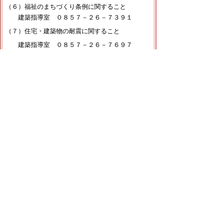
（６）福祉のまちづくり条例に関すること
建築指導室 ０８５７－２６－７３９１
（７）住宅・建築物の耐震に関すること
建築指導室 ０８５７－２６－７６９７
【ファクシミリ】
住宅政策課共通 ０８５７－２６－８１１３
▲ページ上部に戻る
と
個人情報保護
|
リンクについて
|
著作権に
り
ついて
|
アクセシビリティ
ネ
ッ
鳥取県生活環境部 くらしの安心局 住宅
政策課
ト
住所 〒680-8570 鳥取県鳥取市東町1丁目220
へ
電話
0857-26-7397
ファクシミリ 0857-26-8113
の
E-mail
jyutaku-seisaku@pref.tottori.lg.jp