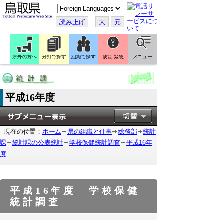
こ
の
ペ
読み上げ
大
元
ー
ジ
を
翻
訳
県外の方へ
分野で探す
組織で探す
防災 緊急
メニュー
す
る
平成16年度
現在の位置：
ホーム
県の組織と仕事
総務部
統計
課
統計課の公表統計
学校保健統計調査
平成16年
度
平成16年度 学校保健
統計調査