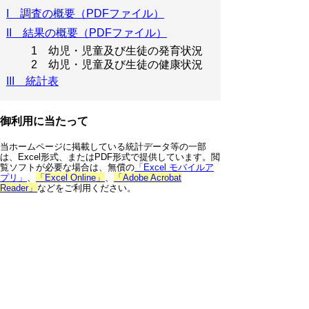
I 調査の概要（PDFファイル）
II 結果の概要（PDFファイル）
1 幼児・児童及び生徒の発育状況
2 幼児・児童及び生徒の健康状況
III 統計表
御利用に当たって
当ホームページに掲載している統計データ等の一部
は、Excel形式、またはPDF形式で提供しています。閲
覧ソフトが必要な場合は、無償の
「Excel モバイルア
プリ」
、
「Excel Online」
、
「Adobe Acrobat
Reader」
などをご利用ください。
▲ページ上部に戻る
と
個人情報保護
|
リンクについて
|
著作権に
り
ついて
|
アクセシビリティ
ネ
鳥取県 総務部 統計課
ッ
住所 〒680-8570