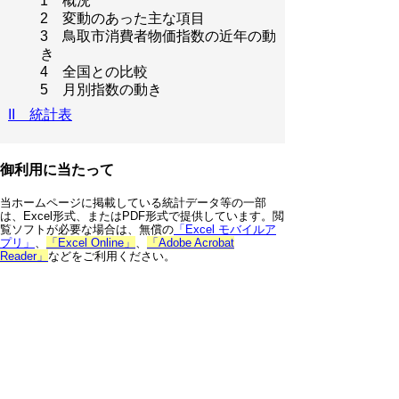
1 概況
2 変動のあった主な項目
3 鳥取市消費者物価指数の近年の動
き
4 全国との比較
5 月別指数の動き
II 統計表
御利用に当たって
当ホームページに掲載している統計データ等の一部
は、Excel形式、またはPDF形式で提供しています。閲
覧ソフトが必要な場合は、無償の
「Excel モバイルア
プリ」
、
「Excel Online」
、
「Adobe Acrobat
Reader」
などをご利用ください。
▲ページ上部に戻る
と
個人情報保護
|
リンクについて
|
著作権に
り
ついて
|
アクセシビリティ
ネ
鳥取県 総務部 統計課