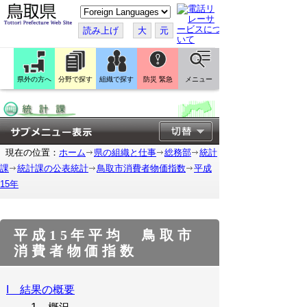
こ
の
ペ
読み上げ
大
元
ー
ジ
を
翻
訳
県外の方へ
分野で探す
組織で探す
防災 緊急
メニュー
す
る
現在の位置：
ホーム
県の組織と仕事
総務部
統計
課
統計課の公表統計
鳥取市消費者物価指数
平成
15年
平成15年平均 鳥取市
消費者物価指数
I 結果の概要