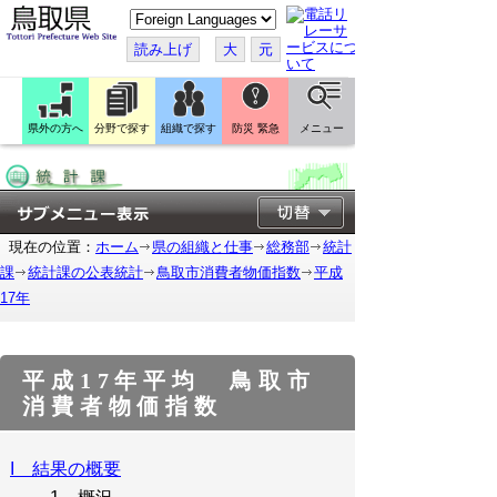
こ
の
ペ
読み上げ
大
元
ー
ジ
を
翻
訳
県外の方へ
分野で探す
組織で探す
防災 緊急
メニュー
す
る
現在の位置：
ホーム
県の組織と仕事
総務部
統計
課
統計課の公表統計
鳥取市消費者物価指数
平成
17年
平成17年平均 鳥取市
消費者物価指数
I 結果の概要