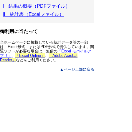
I 結果の概要（PDFファイル）
II 統計表（Excelファイル）
御利用に当たって
当ホームページに掲載している統計データ等の一部
は、Excel形式、またはPDF形式で提供しています。閲
覧ソフトが必要な場合は、無償の
「Excel モバイルア
プリ」
、
「Excel Online」
、
「Adobe Acrobat
Reader」
などをご利用ください。
▲ページ上部に戻る
と
個人情報保護
|
リンクについて
|
著作権に
り
ついて
|
アクセシビリティ
ネ
鳥取県 総務部 統計課
ッ
住所 〒680-8570
ト
鳥取県鳥取市東町1丁目220
電話
0857-26-7103
へ
ファクシミリ 0857-23-5033