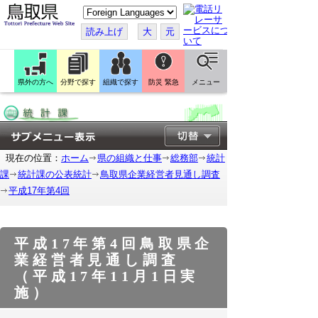
こ
の
ペ
読み上げ
大
元
ー
ジ
を
翻
訳
県外の方へ
分野で探す
組織で探す
防災 緊急
メニュー
す
る
現在の位置：
ホーム
県の組織と仕事
総務部
統計
課
統計課の公表統計
鳥取県企業経営者見通し調査
平成17年第4回
平成17年第4回鳥取県企
業経営者見通し調査
（平成17年11月1日実
施）